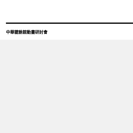
中華貔貅館動畫研討會