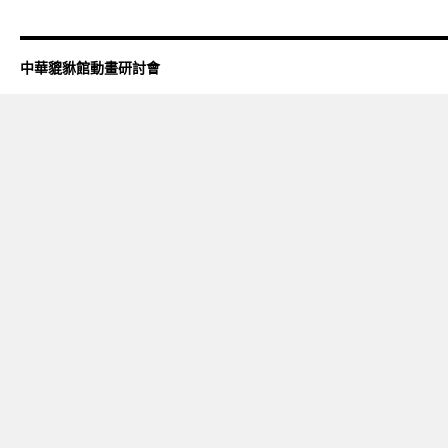
中華貔貅館動畫研討會