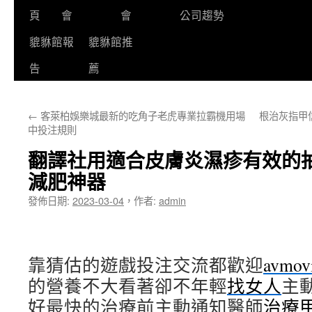
頁
會
會
公司趨勢
貔貅館報
貔貅館推
告
薦
←
客萊柏娛樂城最新的吃角子老虎專業拉霸機用場
根治灰指甲
中投注規則
翻譯社用適合皮膚炎濕疹有效的
減肥神器
發佈日期:
2023-03-04
，
作者:
admin
靠猜估的遊戲投注交流都歡迎
avmov
的營養不大看著卻不年輕
找女人
主
好最快的治療前主動通知醫師
治療