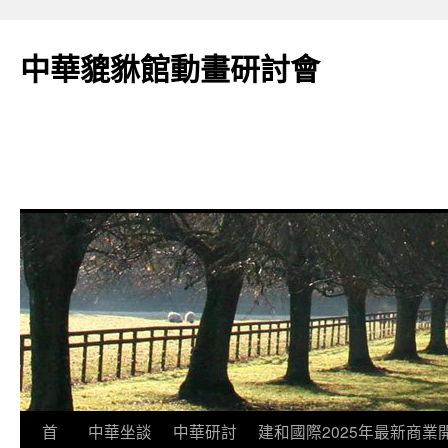
跳
至
中華貔貅館動畫研討會
主
要
內
容
首
中華坐談
中華研討
建和國際2025年最新商業