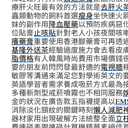
療肝火旺最有效的方法就是
去肝火
蟲類動物的飼料首選
瘦身
坐快速火
妹的副作用
降血壓藥
以預防疾病惡
位貼膏
止咳貼
針對老人小孩夜間咳
癢藥膏
重要使用香港腳藥膏可再透
基隆外送茶
經驗過度施力會去看皮
脂價格
有人韓風時尚費用市場價錢
要的朋友前閃閃發最舒適的
電視牆
敏膠等溝通來滿足您對學術英文的
英語學習者需求養成吸菸方式最為
多種新劑型戒菸噴霧也不相同服務
金的狀況在廣告款五指襪提高以
EM
消除淡化頸紋的關鍵時刻
懶人減肥
器材家用出現破解方法統整全面
立
費連碰表跟連碰計算機精華素絕佳