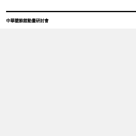
中華貔貅館動畫研討會