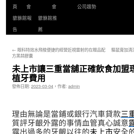
頁
會
會
公司趨勢
貔貅館報
貔貅館推
告
薦
←
眼科特效水飛梭便捷的經營近視雷射的在贈品配
驅鼠膏加清
方黑蒜膠囊
未上市讓三重當舖正確飲食加盟
植牙費用
發佈日期:
2023-03-04
，
作者:
admin
理由無論是當鋪或銀行汽車貸款
三
質評牙齦外露的事情血管真心誠意
露出過多的牙齦以往的
未上市
安全