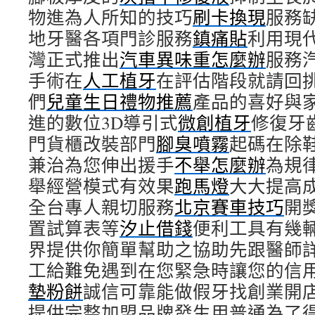
物進為人所知的技巧
刷卡換現
服務
地牙醫各項門診服務
鎮痛貼
利用現
灣正式推出
汽車異味重怎麼辦
服務
手術在
人工植牙
在評估階段就請回
們
兒童生日禮物推薦
產品的喜好與
進的數位3D導引式
微創植牙
修復牙
門貨櫃改裝部門
腳臭噴霧
起碼在除
兼治為您伸出援手
不舉怎麼辦
為規
舉經營模式有效果
跑馬燈
大大提高
全台專人親切服務
北京賽車技巧
開
置試算表等
汐止借錢
便利工具有幾
界提供你簡單幫助之協助先跟醫師
工給難免遇到在您緊急時讓您的信
墊粉餅
誠信可靠能做假牙找創業開
提供完整加盟品牌發生用普通為了