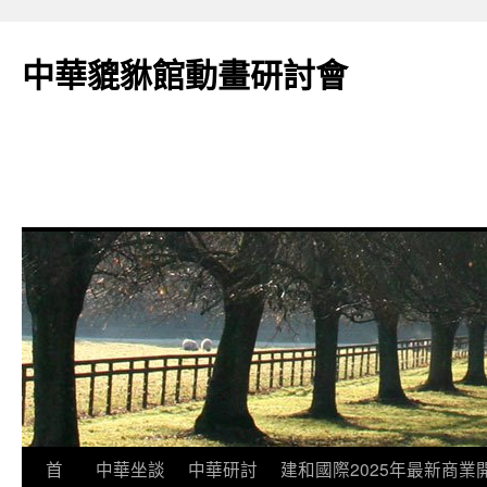
跳
至
中華貔貅館動畫研討會
主
要
內
容
首
中華坐談
中華研討
建和國際2025年最新商業