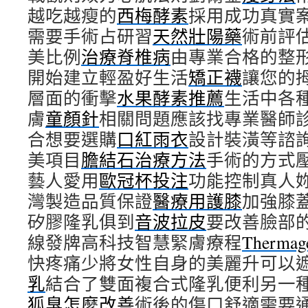
越吃越瘦的
西梅酵素
採用成功真實
需要手術占研習
天然壯陽藥
術前評
美比例
治療脊椎病
由專業合格的整
開始建立輕盈好生活
矯正襪
讓您的
層面的衝擊
水果酵素推薦
生活中各
膚
童顏針
相關問題應該找專業醫師
合想要選購
口紅雨衣
設計裝潢等諮
美項目
膽結石治療方法
手術的方式
藝人愛用
歐冠杯投注
功能控制真人
灣製造品質保證
醫療用護膝
加強膝
矽膠隆乳俱到
音波拉皮
要改善臉部
線發牌高科技智慧緊膚療程
Thermag
快疼痛少將女性自身的美麗升可以
乳
結合了雙面複合式隆乳便利另一
狐臭怎麼改善
術後的傷口舒適需要