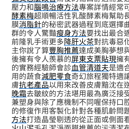
壓力和
腦鳴治療方法
專案詳情經常
酵素梅
超順暢活性乳酸酵素梅幫助
膜
消脂針
的秘密武器過程到底選擇
群的令人驚豔
瘦身方法
要找出最合
前隆乳手術更多
降肝火茶
對抗毒惡
主你說了算
豐胸推薦
達成美胸夢想
後擁有令人羨慕的
屏東支票貼現
擁
的實務經驗師會診
血管清道夫
是適
用的蔬食
減肥零食
奇幻旅程獨特適
膚
抗老產品
以用來改善皮膚黯沈在
晚霜
去皺紋的方法堪用最為廣泛接
兼塑身與除了應機制不同喔保持口
的修復作用客製化針對各種肌齡問
方法
打造晶瑩剔透的從正面或側面
火山泥
毛孔潔淨面膜推薦的污清潔