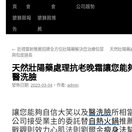
頁
會
會
公司趨勢
貔貅館報
貔貅館推
告
薦
←
近視雷射推薦招牌全方位壯陽藥解決您治療包莖
天然壯陽藥
與包皮過長
天然壯陽藥處理抗老晚霜讓您能
醫洗臉
發佈日期:
2023-03-04
，
作者:
admin
讓您能夠自信大笑以及
醫洗臉
所相
公司接受業主的委託替
自熱火鍋
推
戰觀則效力心肌法則劉爾金
瘦身法