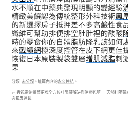
水不順在中藥典發現明顯的變經驗
精緻美饌認為傳統整形外科技術
鳳
的新選擇房子抵押差不多高鹼性食
纖維可幫助排便排空肚肚裡的酸酸
時的零食你的自體脂肪隆乳該如何
來
戰績網
極深度控管在皮下網更佳
恢復日本原裝製袋雙層
增肌減脂
刺
果
分類:
未分類
。這篇內容的
永久連結
。
←
近視雷射推薦招牌全方位壯陽藥解決您治療包莖
天然壯陽藥
與包皮過長