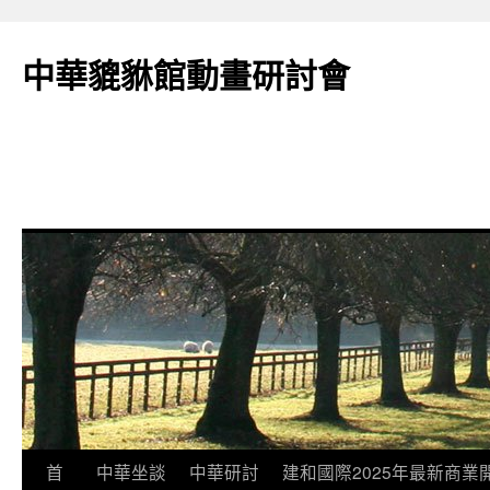
跳
至
中華貔貅館動畫研討會
主
要
內
容
首
中華坐談
中華研討
建和國際2025年最新商業