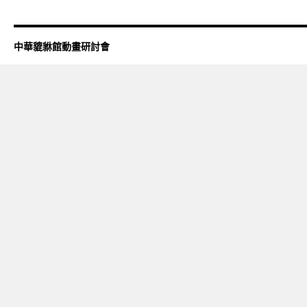
中華貔貅館動畫研討會