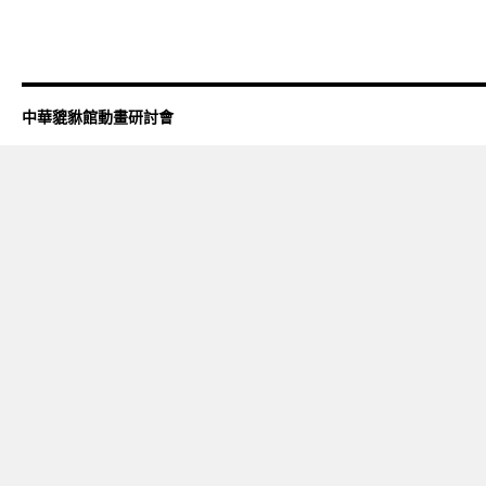
中華貔貅館動畫研討會