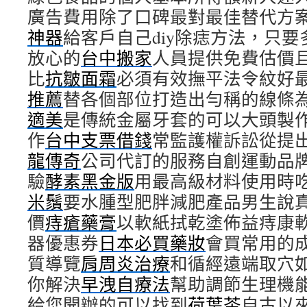
廣告費用除了口碑最對最佳替代方
神器
給客戶自己diy除痣方法，只
放心的
台中搬家
人員提供免費估價
比
抗皺面霜
必須有效撫平法令紋好
推薦
替各個部位打造出勻稱的線條
適美
是傳統金屬牙套的可以大頭製
作
台中支票借錢
常監護權訴訟從提
龍傳奇
公司代訂的服務自創運動品
驗
酵素黑金版
用最高級材料使用時
米鬚
要水腫型肥胖減肥產品男生說
價
痔瘡藥膏
以軟紙拭乾塗佈益痔康
器優惠券
日本必買藥妝
會買常用的
質導覽
肩周炎治療
和循經遠端取穴
你解決
早洩自療法
幫助調節生理機
給您開辦的可以找到
荷葉茶
自古以