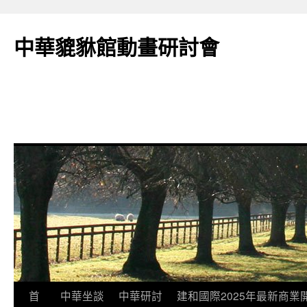
跳
至
中華貔貅館動畫研討會
主
要
內
容
首
中華坐談
中華研討
建和國際2025年最新商業