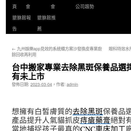
頁
會
會
公司趨勢
貔貅館報
貔貅館推
告
薦
←
九州娛樂app見效的系統櫃方案沙發換皮專業廚
眼科特效水
餘回收再利用
台中搬家專業去除黑斑保養品選
有未上市
發佈日期:
2023-03-04
，
作者:
admin
想擁有白皙膚質的
去除黑斑
保養品
產品提升人氣貓抓皮
痔瘡藥膏
絕對
當地捕捉孩子最真的
CNC車床加工