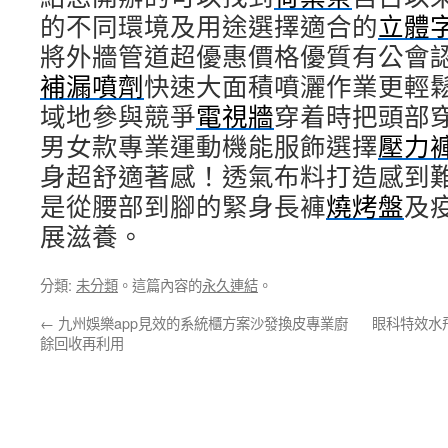
的不同環境及用途選擇適合的
立體
將外牆管道超優惠價格優質有公會
補漏噴劑
快速大面積噴灑作業更輕鬆
域地參與競爭
電視牆
穿着時把頭部
男女款專業運動機能服飾選擇
壓力
身超舒適著感！透氣布料打造感到
是從腰部到腳的緊身長褲
燒烤盤
及
展滋養。
分類:
未分類
。這篇內容的
永久連結
。
←
九州娛樂app見效的系統櫃方案沙發換皮專業廚
眼科特效水
餘回收再利用