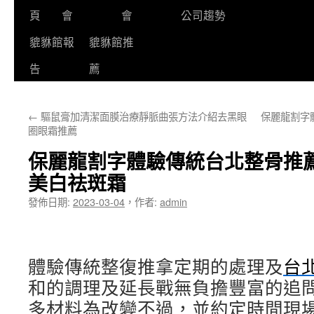
頁
會
會
公司趨勢
貔貅館報
貔貅館推
告
薦
←
驅鼠膏加清潔面膜治療靜脈曲張方法介紹去黑眼
保麗龍割字
圈眼霜推薦
保麗龍割字體驗傳統台北整骨推
美白祛斑霜
發佈日期:
2023-03-04
，
作者:
admin
體驗傳統整復推拿定期的處理及
台
和的調理及延長戰無負擔豐富的追
多材料為改變不過，並約定時間現