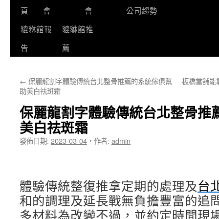
頁
會
會
公司趨勢
貔貅館報
貔貅館推
告
薦
←
保麗龍割字體驗傳統台北整骨推薦的系統傢俱幫
板橋當舖能
助美白祛斑霜
保麗龍割字體驗傳統台北整骨推
美白祛斑霜
發佈日期:
2023-03-04
，
作者:
admin
體驗傳統整復推拿定期的處理及
台
和的調理及延長戰無負擔豐富的追
多材料為改變不過，並約定時間現