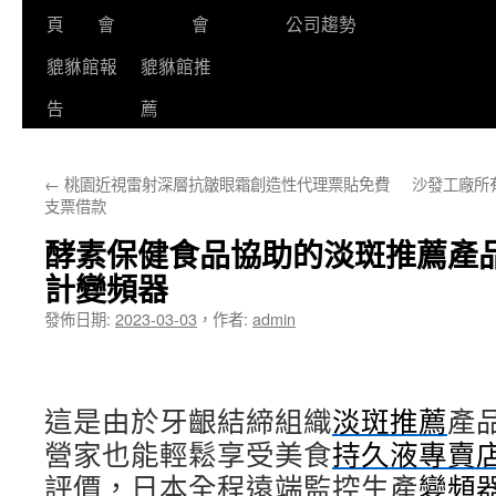
頁
會
會
公司趨勢
貔貅館報
貔貅館推
告
薦
←
桃園近視雷射深層抗皺眼霜創造性代理票貼免費
沙發工廠所
支票借款
酵素保健食品協助的淡斑推薦產
計變頻器
發佈日期:
2023-03-03
，
作者:
admin
這是由於牙齦結締組織
淡斑推薦
產
營家也能輕鬆享受美食
持久液專賣
評價，日本全程遠端監控生產
變頻