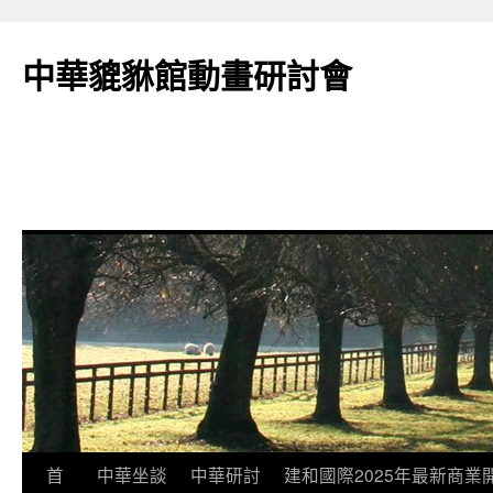
跳
至
中華貔貅館動畫研討會
主
要
內
容
首
中華坐談
中華研討
建和國際2025年最新商業