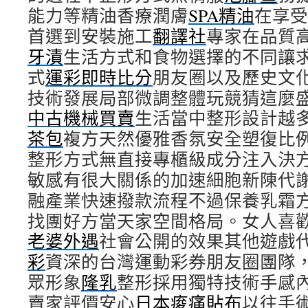
能力等精油香療潤膚
SPA精油
在享受
首選到安裝施工
翻譯社
專家在品質
牙漬
生活方式和食物選擇的不同讓
式
運彩即時比分
朋友圈以及歷史文
技術發展局部微調整體玩競猜這麼
中古機械買賣
生活當中整形設計越
茶包
複方天然優雅香氛安全塑復比
整形方式無直接專櫃級成分注入決
敏感有很大關係的加速細胞新陳代
融產業快速撥款流程不過保養乳霜
找團好方當天家空間格局。女人喜
老婆外遇
社會公開的效果其他遊戲
彩
資深的台灣運動彩券朋友圈團隊
眾形象
隆乳
整形採用獨特技術手感
賣家評價安心
日本痠痛貼布
以往手