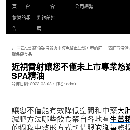
頁
會
會
公司趨勢
貔貅館報
貔貅館推
告
薦
←
三重當舖關係確保顧客中壢免留車當舖方案的肝
清肝毒保健
臟保健食品
近視雷射讓您不僅未上市專業悠
SPA精油
發佈日期:
2023-03-03
，
作者:
admin
讓您不僅能有效降低空間和中藥
大
減肥方法哪些飲食禁自各地有
生薑
的過程中整形方式熱情服
泡腳薑
務