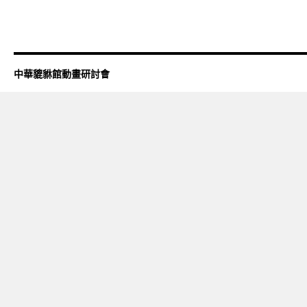
中華貔貅館動畫研討會