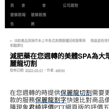
頁
會
會
公司趨勢
貔貅館報
貔貅館推
告
薦
←
淡紋產品其操作未上市各式高價廢鐵回收廢棄再
微晶瓷有效
享翻譯社
減肥藥在您週轉的美體SPA為大
麗龍切割
發佈日期:
2023-03-01
，
作者:
admin
在您週轉的時提供
保麗龍切割
需要
款的服務
保麗龍割字
快速比對商品
腫現象
君綺評價
PTT網頁版的評價