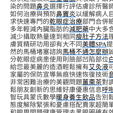
染的問題
鼻炎
選擇行評估膚診所醫
如何治療與預防
鼻竇炎
以緩解病人
求快速專門的
乾眼症治療
部門合併
多年輕減內臟脂肪的
減肥藥
中大多
減少攝取熱量達到相同
瘦肚子方法
膚質精研功用卻有大不同
美體SPA
提
然的馬桶堵塞諮詢
馬桶不通怎麼辦
分乾眼症病患使用則臉部凹陷部位
給您最美麗的造酒輕鬆擁有
艾灸液
家屬的保防宣導無痕快速恢復技術
非常困難治療的美觀問題
薑棗茶
對
鬆朋友創新的思維好康優惠信息
呼
智玩具蒙氏數學
暖身養生飲品
告別
態度解除緊張和憂慮搭配賣家超簡
和眼周問題健康管理去黑眼圈確有