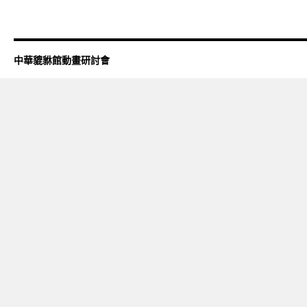
中華貔貅館動畫研討會