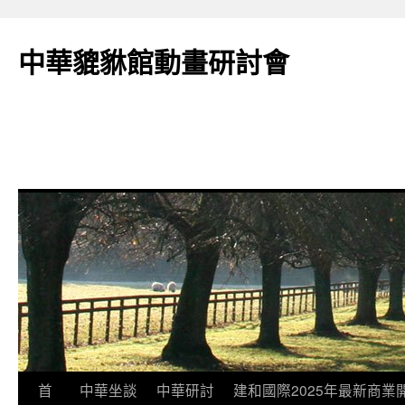
跳
至
中華貔貅館動畫研討會
主
要
內
容
首
中華坐談
中華研討
建和國際2025年最新商業