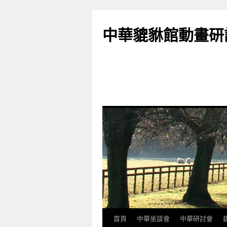
跳
至
中華貔貅館動畫研
主
要
內
容
首頁
中華坐談會
中華研討會