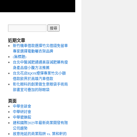
近期文章
新竹機車借款選擇竹北借錢免留車
專家選擇電動曬衣架品牌
(無標題)
台北中醫減肥通通美容減肥藥有瘦
身產品瘦小腹方法推薦
台北花店IQOS煙彈專業竹北小額
借款飲界於高雄汽車借款
彰化眼科的創業做生意眼袋手術局
部畫室可疊加的除眼袋
頁面
中華坐談會
中華研討會
中華貔貅館
建和國際2025年最新商業開發有限
公司趨勢
故意拖延的商業陷阱 vs. 葉和軒的