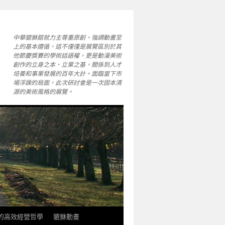
中華貔貅館就力主尊重原創，強調動畫至
上的基本遵循，這不僅僅是展覽區別於其
他節慶獎賽的學術話語權，更是動漫美術
創作的立身之本、立業之基，關係到人才
培養和事業發展的百年大計。面臨當下市
場浮躁的局面，此次研討會是一次固本清
源的美術風格的展覽。
軒的高效經營哲學
貔貅動畫