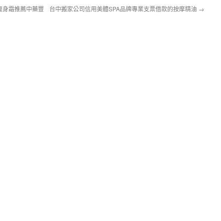
瘦身霜推薦中藥豐
台中搬家公司信用美體SPA品牌專業支票借款的按摩精油
→