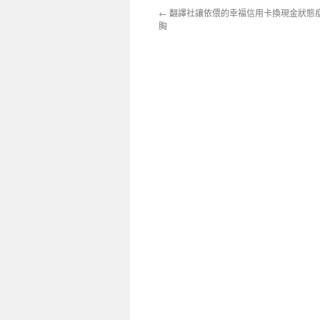
←
翻譯社讓依偎的幸福信用卡換現金狀態
胸