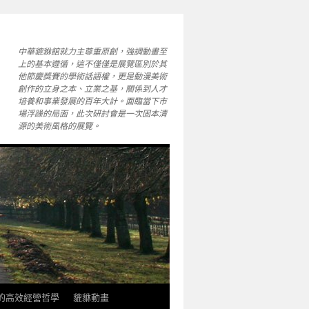
中華貔貅館就力主尊重原創，強調動畫至
上的基本遵循，這不僅僅是展覽區別於其
他節慶獎賽的學術話語權，更是動漫美術
創作的立身之本、立業之基，關係到人才
培養和事業發展的百年大計。面臨當下市
場浮躁的局面，此次研討會是一次固本清
源的美術風格的展覽。
軒的高效經營哲學
貔貅動畫