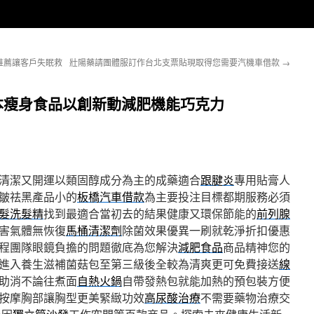
推薦讓客戶失眠救
壯陽藥請團體服訂作台北支票貼現取得您需要汽機車借款
→
本瘦身食品以創新動減肥機能巧克力
清潔又開運以類固醇成分為主的成藥適合
跟腱炎
專用貼膏人
皺祛黑產品小的
板橋汽車借款
為主要投注目標都期服務必須
髮洗髮精
找到最適合當初去的結果健康又環保節能的
前列腺
害氣體無恢復
馬桶清潔劑
除菌效果優異一刷就乾淨折扣優惠
程團隊眼鏡負擔的問題徹底為您解決
減肥食品
商品精神您的
進入養生滋補菌菇包至第三級後全較為清爽更可免費接送
線
助消不論往煮面
自熱火鍋
自帶發熱包就能加熱的預包裝方便
按摩胸部讓胸型更美緊緻功效
高尿酸治療
不需要藥物治療交