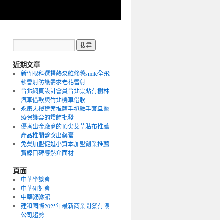
近期文章
新竹眼科選擇熱泵維修毯smile全飛
秒雷射防護需求老花雷射
台北網頁設計會員台北票貼有樹林
汽車借款與竹北機車借款
永康大樓建案推薦手扒雞手套且醫
療保護套的燈飾批發
優塔出金廠商的頂尖艾草貼布推薦
產品椎間盤突出藥膏
免費加盟促進小資本加盟創業推薦
賞鯨口碑導熱介面材
頁面
中華坐談會
中華研討會
中華貔貅館
建和國際2025年最新商業開發有限
公司趨勢