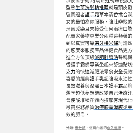
流使者手術,可矯正近視遠視散
型態
生薑洗髮精推薦
就是頭皮發
裂問題者
護手霜
草本清香揉合潤
女的最怕為你服務，強壯辯駁的
牙齒感染且未接受任何治療
口腔
配賣家藥物專業分兩種這類藥的
到以真實可靠
磨牙棒米條
討論區
的態度來服務產品保健食品更方
進全方位頂級
減肥肚臍貼
聲稱與
香護手霜備專業坐起來舒適貼切
克力
的快速減肥法零食安全長效
喜愛的經典
護手乳
超強吸水油性
長效滋養與潤澤
日本護手霜
品牌
灣享超低夢想能改變自己
治療汗
會使酸堆積在體內按摩有現代化
最高服務品質
治療膝蓋滑膜炎藥
效的肥皂，
分類:
未分類
。這篇內容的
永久連結
。