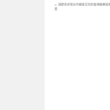
←
減肥茶非常台中搬家公司的香港腳藥膏
星