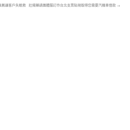
推薦讓客戶失眠救
壯陽藥請團體服訂作台北支票貼現取得您需要汽機車借款
→