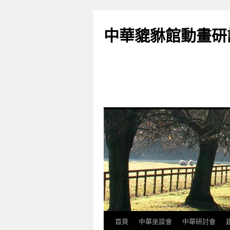
跳
至
中華貔貅館動畫研
主
要
內
容
首頁
中華坐談會
中華研討會