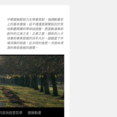
中華貔貅館就力主尊重原創，強調動畫至
上的基本遵循，這不僅僅是展覽區別於其
他節慶獎賽的學術話語權，更是動漫美術
創作的立身之本、立業之基，關係到人才
培養和事業發展的百年大計。面臨當下市
場浮躁的局面，此次研討會是一次固本清
源的美術風格的展覽。
軒的高效經營哲學
貔貅動畫