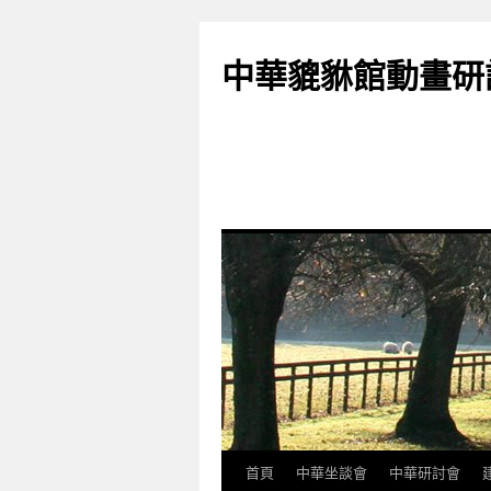
跳
至
中華貔貅館動畫研
主
要
內
容
首頁
中華坐談會
中華研討會