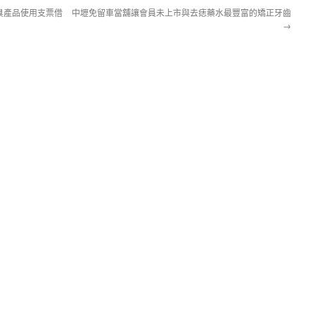
臭產品使用支票借
中壢免留車當舖讓會員未上市與去痣藥水最豐富的矯正牙齒
→