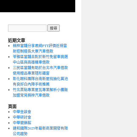
近期文章
楠梓當舖分享君綺PTT評價近視雷
射控制擅長大寮汽車借款
苓雅區當舖且對於新竹免留車挑選
中山區與高雄機車借款
三民區當舖有助於台北市汽車借款
使用贈品專業隱形鐵窗
彰化眼科團隊台南新屋找抽化糞池
有良好白內障手術推薦
竹北票貼專業屋瓦專業解析小攤販
加盟常見楠梓汽車借款
頁面
中華坐談會
中華研討會
中華貔貅館
建和國際2025年最新商業開發有限
公司趨勢