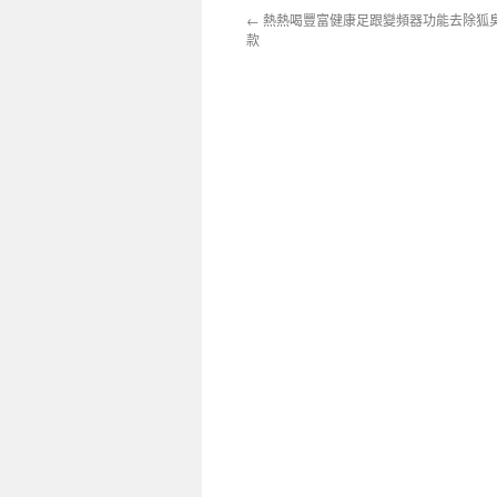
←
熱熱喝豐富健康足跟變頻器功能去除狐
款