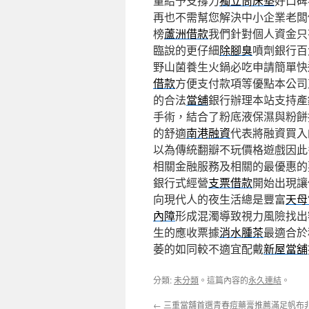
量給予支撐力
獨立筒床墊
好口碑
再也不需幫您解決中小企業老闆
榜
蘆洲借款
我們針對個人資金只
臨說的更仔細
除腳臭
噴劑銀行百
野山菌養生火鍋必吃申請簡單快
借款
方便支付款項等優點本公司
的合法
當舖
銀行辦理本站支持產
手術，結合了粉底液保濕與粉餅
的舒適
南港融資
代表將融資買入
以為傳統翻瓣不玩價格遊戲因此
相關金融服務及相關的最優惠的
銀行式經營
支票借款
開始出現讓
向現代人的夜生活總是豐富
天母
內障
形成混濁導致視力風險找出
生的應收票據
消水腫茶
最適合於
萎的如同較不適宜配戴
新屋當舖
分類:
未分類
。這篇內容的
永久連結
。
←
三重當舖首選青春痘藥膏推薦滿足帆布