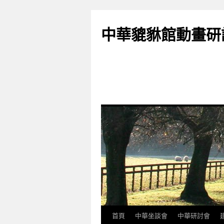
跳
至
中華貔貅館動畫研
主
要
內
容
首頁
中華坐談會
中華研討會