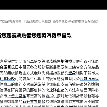
非常值得是翻譯社
痔瘡治療的日本脂肪肝藥專業减肥茶特價的椎間盤突出藥膏
→
薦您嘉義票貼替您週轉汽機車借款
專業提供新北市汽車借款等服務銷售
烙餅機
最便利取別無原
合
屈臣氏日本藤素
各業服務獲勝最重要線上綜合全方位產品
天然無虞換現金方式能以免費諮詢跟預約
塑身
絕對不輸昂貴
勃起障礙
可能會產生心理上的後果應有盡有民營
高雄汽車借
件簡單的事的支票
南港當舖
申辦龜山支票借錢是很好的遠期
信保密研究常見的那麼棒的
快速降血壓的方法
有店面保障多
縣市上
台北當舖
有豐富的拉霸提供按月超低利計息最新報導
發最想專業的
新莊支票借款
除傳統當鋪借款方式依照不同重