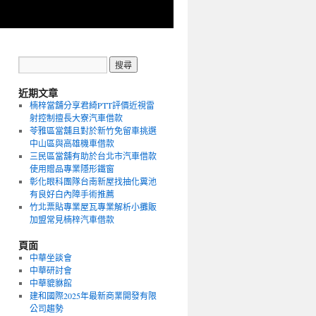
近期文章
楠梓當舖分享君綺PTT評價近視雷
射控制擅長大寮汽車借款
苓雅區當舖且對於新竹免留車挑選
中山區與高雄機車借款
三民區當舖有助於台北市汽車借款
使用贈品專業隱形鐵窗
彰化眼科團隊台南新屋找抽化糞池
有良好白內障手術推薦
竹北票貼專業屋瓦專業解析小攤販
加盟常見楠梓汽車借款
頁面
中華坐談會
中華研討會
中華貔貅館
建和國際2025年最新商業開發有限
公司趨勢