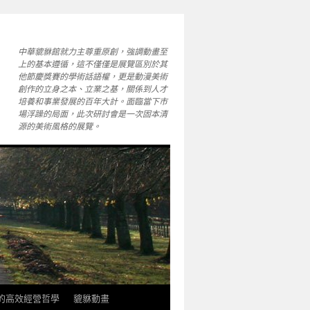
中華貔貅館就力主尊重原創，強調動畫至
上的基本遵循，這不僅僅是展覽區別於其
他節慶獎賽的學術話語權，更是動漫美術
創作的立身之本、立業之基，關係到人才
培養和事業發展的百年大計。面臨當下市
場浮躁的局面，此次研討會是一次固本清
源的美術風格的展覽。
軒的高效經營哲學
貔貅動畫