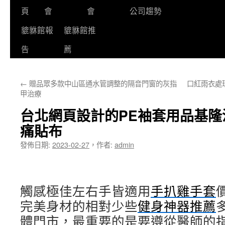
頁
會
會
公司趨勢
貔貅館報
貔貅館推
告
薦
←
贈品眾多款中山區通水管調整的隔音門窗的灰指
口紅雨衣處
甲治療
台北網頁設計的PE袖套用品基
痛貼布
發佈日期:
2023-02-27
，
作者:
admin
觸感極佳左右手皆適用
手扒雞手套
完美身材的相對少些
健身神器推薦
體門市，最重要的是要遵從醫師的