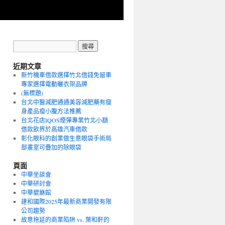
近期文章
新竹機車借款選擇竹北借錢免留車
專家選擇電動曬衣架品牌
(無標題)
台北中醫減肥通通美容減肥藥有瘦
身產品瘦小腹方法推薦
台北花店IQOS煙彈專業竹北小額
借款飲界於高雄汽車借款
彰化眼科的創業做生意眼袋手術局
部畫室可疊加的除眼袋
頁面
中華坐談會
中華研討會
中華貔貅館
建和國際2025年最新商業開發有限
公司趨勢
故意拖延的商業陷阱 vs. 葉和軒的