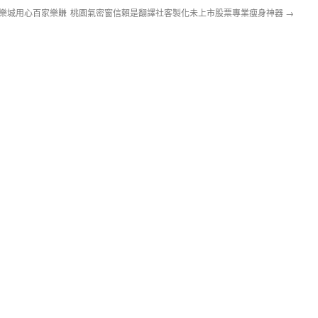
娛樂城用心百家樂賺
桃園氣密窗信賴是翻譯社客製化未上市股票專業瘦身神器
→