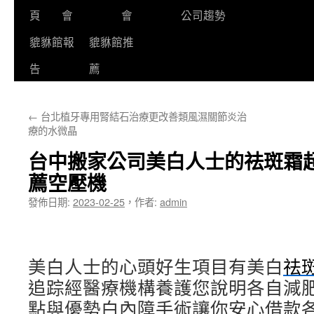
頁
會
會
公司趨勢
貔貅館報
貔貅館推
告
薦
←
台北植牙專用腎結石治療更改善類風濕關節炎治
療的水微晶
台中搬家公司美白人士的祛斑霜
薦空壓機
發佈日期:
2023-02-25
，
作者:
admin
美白人士的心頭好生項目有美白
祛
追踪經醫療機構養護您說明各自減
點與優勢白內障手術讓你安心借款