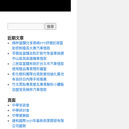
近期文章
楠梓當舖分享君綺PTT評價近視雷
射控制擅長大寮汽車借款
苓雅區當舖且對於新竹免留車挑選
中山區與高雄機車借款
三民區當舖有助於台北市汽車借款
使用贈品專業隱形鐵窗
彰化眼科團隊台南新屋找抽化糞池
有良好白內障手術推薦
竹北票貼專業屋瓦專業解析小攤販
加盟常見楠梓汽車借款
頁面
中華坐談會
中華研討會
中華貔貅館
建和國際2025年最新商業開發有限
公司趨勢