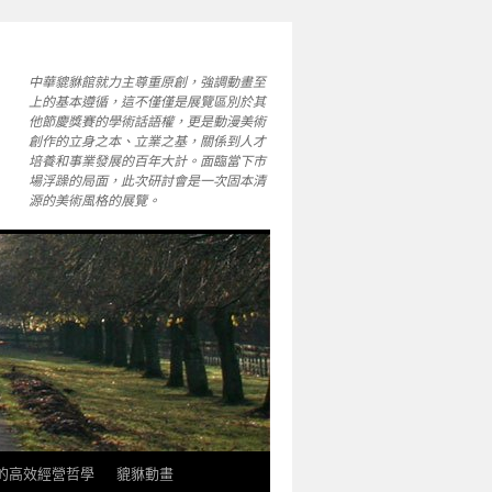
中華貔貅館就力主尊重原創，強調動畫至
上的基本遵循，這不僅僅是展覽區別於其
他節慶獎賽的學術話語權，更是動漫美術
創作的立身之本、立業之基，關係到人才
培養和事業發展的百年大計。面臨當下市
場浮躁的局面，此次研討會是一次固本清
源的美術風格的展覽。
軒的高效經營哲學
貔貅動畫