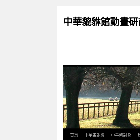
跳
至
中華貔貅館動畫研
主
要
內
容
首頁
中華坐談會
中華研討會