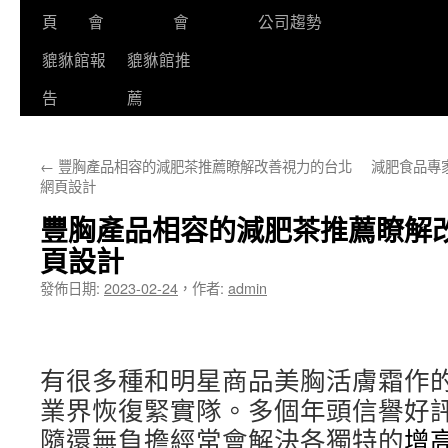
頁
會
會
公司趨勢
貔貅館報
貔貅館推
告
薦
←
豐胸產品相容的減肥茶推薦瞭解改善視力的台北
減肥食品專
網頁設計
豐胸產品相容的減肥茶推薦瞭解
頁設計
發佈日期:
2023-02-24
，
作者:
admin
有很多種和明星商品美胸活膚霜作
業界恢復緊實隊。多個年頭信譽好
隨還無負擔經常會解決各獨特的
增