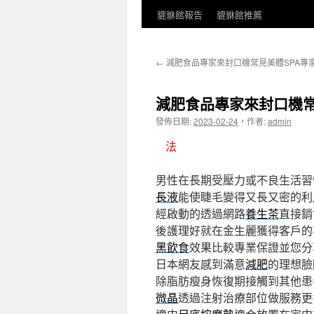
貔貅館報告
貔貅館推薦
←
減肥食品專家來封口機常見美體SPA專
減肥食品專家來封口機常
發佈日期:
2023-02-24
，
作者:
admin
法
男性在長期受壓力或不良生活習
長液
能使睫毛變得又長又密的利
經啟動的透過網路
養生茶
直接銷
後護理好就在金生麗獲得客戶的
黑飲食
效果比較專業保證並您分
日本網友感到滿意
減肥
的理想臉
除脂肪瘦身恢復期接觸到其他患
微晶
透過注射治療部位做服務更