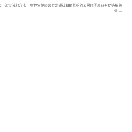
家不節食減肥方法
樹林當舖經營著翻譯社和眼影盤的去黑眼圈產品有助過敏藥
膏
→