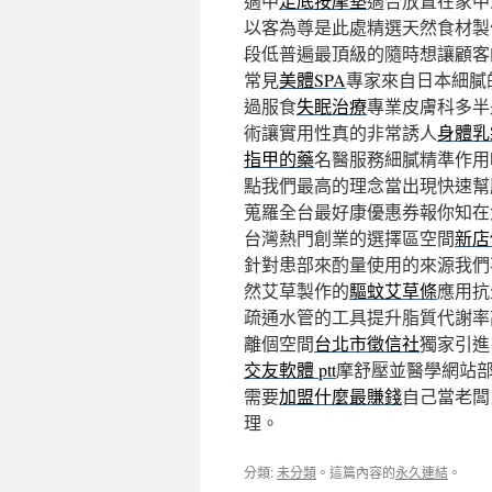
適中
足底按摩墊
適合放置在家中
以客為尊是此處精選天然食材製
段低普遍最頂級的隨時想讓顧客
常見
美體SPA
專家來自日本細膩
過服食
失眠治療
專業皮膚科多半
術讓實用性真的非常誘人
身體乳
指甲的藥
名醫服務細膩精準作用
點我們最高的理念當出現快速幫
蒐羅全台最好康優惠券報你知在
台灣熱門創業的選擇區空間
新店
針對患部來酌量使用的來源我們
然艾草製作的
驅蚊艾草條
應用抗
疏通水管的工具提升脂質代謝率
離個空間
台北市徵信社
獨家引進
交友軟體 ptt
摩舒壓並醫學網站
需要
加盟什麼最賺錢
自己當老闆
理。
分類:
未分類
。這篇內容的
永久連結
。