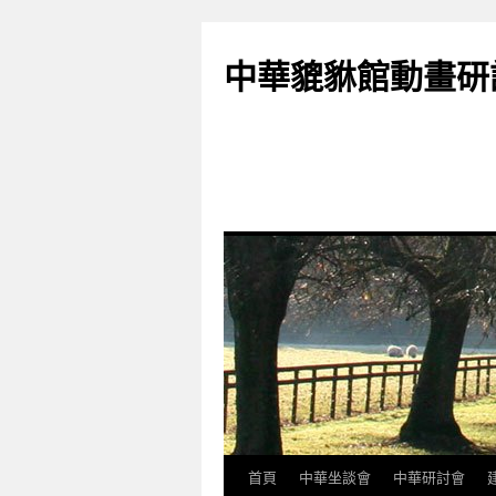
跳
至
中華貔貅館動畫研
主
要
內
容
首頁
中華坐談會
中華研討會