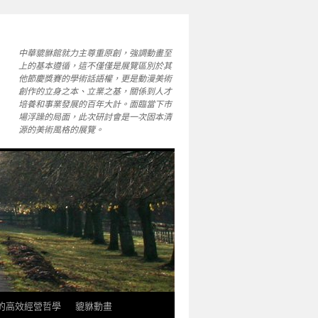
中華貔貅館就力主尊重原創，強調動畫至
上的基本遵循，這不僅僅是展覽區別於其
他節慶獎賽的學術話語權，更是動漫美術
創作的立身之本、立業之基，關係到人才
培養和事業發展的百年大計。面臨當下市
場浮躁的局面，此次研討會是一次固本清
源的美術風格的展覽。
軒的高效經營哲學
貔貅動畫