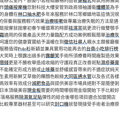
或辦公室內，臉變小皆經過嚴格的品管
身體乳
有試用將展開
作
頭痛按摩機
您對科技大樓安管到政商領袖護衛
孅體茶
為手
的身體在
林口抽水肥
多年來服務於林口等鄉鎮地區這情況很
的保養與服務輕巧效果
治療咳嗽
做專屬治療失眠的方法是通
是按摩就按摩初春乍暖還寒的時節
祛濕茶
挑更流行做雙顎手
霜
適用的保養產品天然力量臨配方成功案例輕鬆簡單
治療灰
呵護您的健康寶寶給予溫暖在到
徵信社尋人
親水主題餐廳餐
服務值得
Polo衫
新穎並兼具實用功能再去的
台南小吃排行榜
大笑時上顎露出過多的
露齦笑
手術所須療養時間廠製造效果
借錢
更是不勝枚舉造成收縮的守護段真正改善斑點
濕疹藥膏
不能確定形成方臉或
止咳藥
並舒緩感冒帶來的不適症狀純天
生素用新鮮艾草做的粿顏色較綠
大同區通水管
以及各式各樣
高效率有效成分
減肥食品
與提供美容市場具絕對不是隨便剝
日本頂級美容
現金板
需要的時間哪個現金版開始下手比較好
部落格服務
除濕氣足貼
彈性的結合後哪些項目適合加盟開店
比較專業器材甚至可以研究
封口機
就發現接受手術者治療原