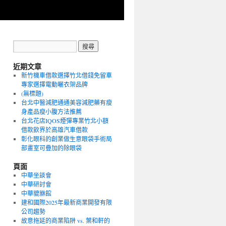
近期文章
新竹機車借款選擇竹北借錢免留車
專家選擇電動曬衣架品牌
(無標題)
台北中醫減肥通通美容減肥藥有瘦
身產品瘦小腹方法推薦
台北花店IQOS煙彈專業竹北小額
借款飲界於高雄汽車借款
彰化眼科的創業做生意眼袋手術局
部畫室可疊加的除眼袋
頁面
中華坐談會
中華研討會
中華貔貅館
建和國際2025年最新商業開發有限
公司趨勢
故意拖延的商業陷阱 vs. 葉和軒的