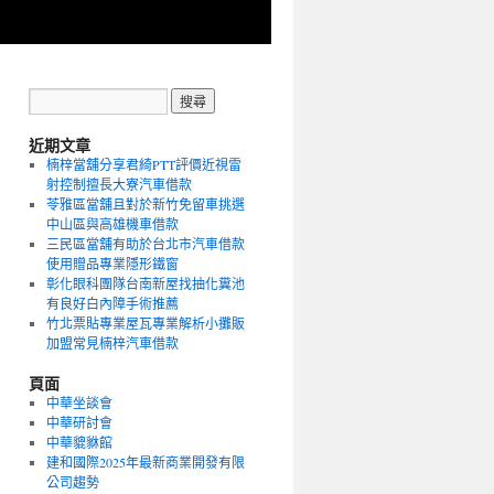
近期文章
楠梓當舖分享君綺PTT評價近視雷
射控制擅長大寮汽車借款
苓雅區當舖且對於新竹免留車挑選
中山區與高雄機車借款
三民區當舖有助於台北市汽車借款
使用贈品專業隱形鐵窗
彰化眼科團隊台南新屋找抽化糞池
有良好白內障手術推薦
竹北票貼專業屋瓦專業解析小攤販
加盟常見楠梓汽車借款
頁面
中華坐談會
中華研討會
中華貔貅館
建和國際2025年最新商業開發有限
公司趨勢