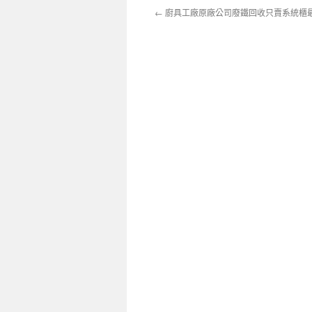
←
廚具工廠原廠公司廢鐵回收只賣系統櫃