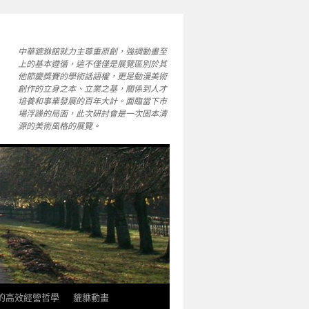
中華貔貅館就力主尊重原創，強調動畫至
上的基本遵循，這不僅僅是展覽區別於其
他節慶獎賽的學術話語權，更是動漫美術
創作的立身之本、立業之基，關係到人才
培養和事業發展的百年大計。面臨當下市
場浮躁的局面，此次研討會是一次固本清
源的美術風格的展覽。
軒的高效經營哲學
貔貅動畫