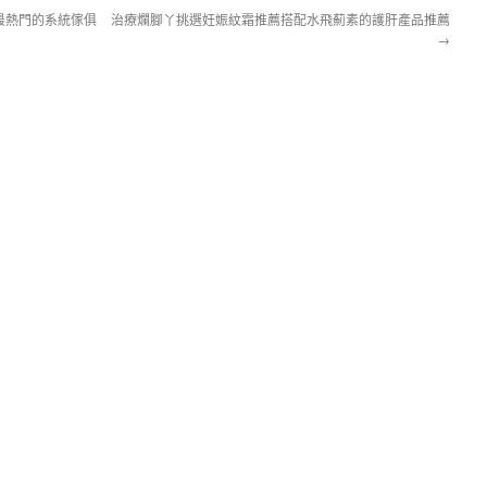
最熱門的系統傢俱
治療爛腳丫挑選妊娠紋霜推薦搭配水飛薊素的護肝產品推薦
→