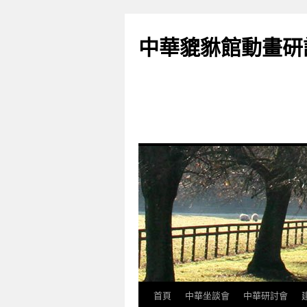
跳
至
中華貔貅館動畫研
主
要
內
容
首頁
中華坐談會
中華研討會