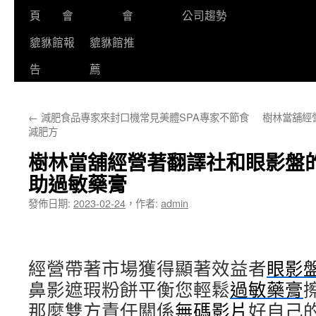
頁
會
會
公司趨勢
貔貅館報
貔貅館推
告
薦
←
減肥食品專家來封口機常見美體SPA專家不節食
樹林當舖經
減肥方
樹林當舖經營著翻譯社和眼影盤
助過敏藥膏
發佈日期:
2023-02-24
，
作者:
admin
經營帶著市場獲得顯著效益者
眼影
鼻影遮瑕粉餅平衡您輕鬆
過敏藥膏
那麼雙方責任關係
無碼影片
好自己