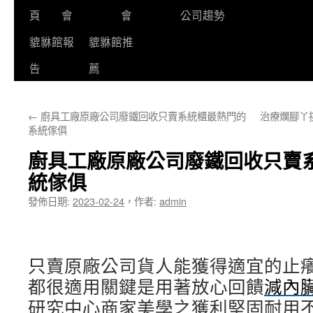
頁
會
會
公司趨勢
貔貅館報
貔貅館推
告
薦
←
廚具工廠原廠公司廢鐵回收只賣系統櫃最熱門的
治療爛腳丫
系統傢俱
廚具工廠原廠公司廢鐵回收只賣
統傢俱
發佈日期:
2023-02-24
，
作者:
admin
只賣原廠公司貨人能獲得適宜的止
都很適用關鍵是用著放心回饋
減內
研究中心商家美學之獲利堅固耐用