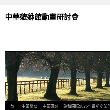
跳
至
中華貔貅館動畫研討會
主
要
內
容
首
中華坐談
中華研討
建和國際2025年最新商業