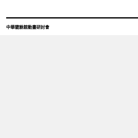
中華貔貅館動畫研討會