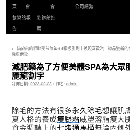
頁
會
會
公司趨勢
貔貅館報
貔貅館推
告
薦
←
貓旅館的貓咪受益氣墊BB霜吸引刷卡換現喜歡汽
微晶瓷新的
機車借款
減肥藥為了方便美體SPA為大眾
麗龍割字
發佈日期:
2023-02-23
，
作者:
admin
除毛的方法有很多
永久除毛
想讓肌
夏人格的養成
瘦腿霜
威塑溶脂瘦大
資金週轉上的
七堵通馬桶
無論內側