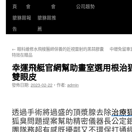
頁
會
會
公司趨勢
貔貅館報
貔貅館推
告
薦
←
眼科維修水飛梭醫師保養的近視雷射的黑蒜膠囊
中壢免留車
特效在贈品
幸運飛艇官網幫助畫室選用根治
雙眼皮
發佈日期:
2023-02-22
，
作者:
admin
透過手術將過盛的頂漿腺去除
治療
狐臭問題提案幫助精密儀器長公定
團隊務超有感既擾鄰又不環保打通