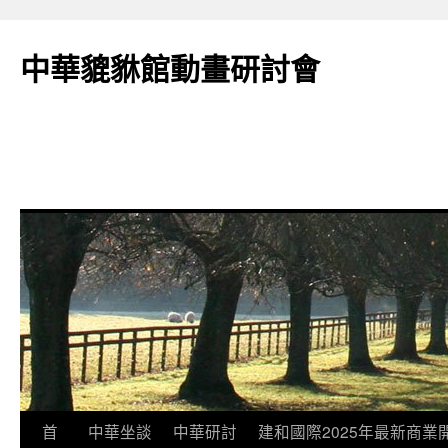
跳
至
中華貔貅館動畫研討會
主
要
內
容
首
中華坐談
中華研討
建和國際2025年最新商業