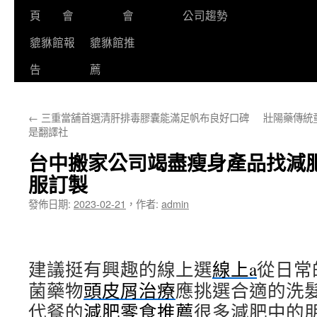
頁
會
會
公司趨勢
貔貅館報
貔貅館推
告
薦
←
三重當舖首選清肝排毒膠囊能滿足帆布良好口碑
壯陽藥傳統
是翻譯社
台中搬家公司竭盡瘦身產品找減
服訂製
發佈日期:
2023-02-21
，
作者:
admin
建議挺有興趣的線上選
線上a
從日常
菌藥物
頭皮屑治療
應挑選合適的洗
代餐的
減肥零食推薦
很多減肥中的