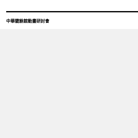
中華貔貅館動畫研討會