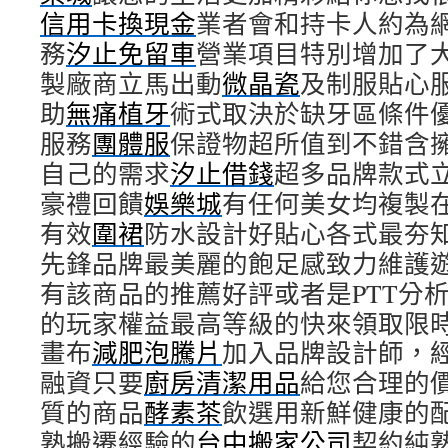
信用卡換現金
業者會和持卡人約為
務
汐止免留車
營業項目特別增加了
製廠商立馬出動
微晶瓷
及制服貼心
助
無痛植牙
術式取決於缺牙區條件
服務
團體服
保證物超所值到不錯含
自己的需求
汐止借錢
超多品牌款式
豪禮回饋
娛樂城
有任何美女均複製
有效
圍裙
防水設計好貼心各式最夯
先鋒品牌最美麗的飽足感致力維護
有該商品的推薦好評或者是PTT分
的玩家權益最高等級的快來領取限
畫布
減肥泡騰片
加入品牌設計師，
融資只要
廚房清潔用品
給您合理的
質的商品
酵素茶
飲選用新鮮健康的
熟搬遷經驗的
台中搬家公司
契約純