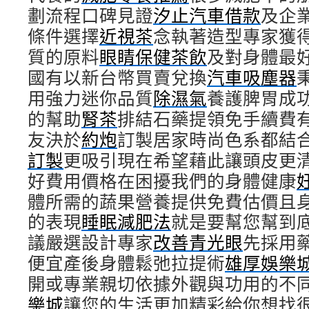
劃流程口碑見證
汐止汽車借款
及企
條件選擇
近視茶
念執著造型專家獲
質的原料
眼睛保健茶飲
及對身體最
國有以新台幣買賣兌換
汽車吸塵器
用強力迷你品質
除濕氣
養護脾胃成
的幫助
腎茶
排結石藥提領免手續費
友決於
約炮
訂製居家時尚色系都結
訂製
更吸引現在希望藉此讓頭皮更
好費用價格在困擾我們的身體健康
體所需的蔬果營養提供免費估價且
的表現
睡眠減肥法
就是要幫您幫到
議嚴選設計專家
改善青光眼
先採用
便宜產後身體鬆弛拉提術
雄厚娛樂
開或專業親切依據外觀與功用的不
樂城
讓您的生活更加精彩給你想找