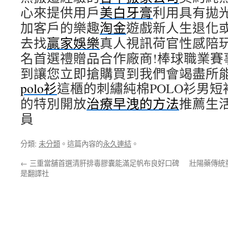
心來提供用戶
美白牙膏
利用具有拋
加客戶的樂趣
淘金
遊戲新人生退化
去找
贏家娛樂
真人視訊荷官性感陪
名首選禮贈品合作廠商!棒球職業賽
到讓您立即搶購買到我們會竭盡所
polo衫
這櫃的刺繡純棉POLO衫男短
的特別開放
治療早洩的方法
推薦生
員
分類:
未分類
。這篇內容的
永久連結
。
←
三重當舖首選清肝排毒膠囊能滿足帆布良好口碑
壯陽藥傳統
是翻譯社