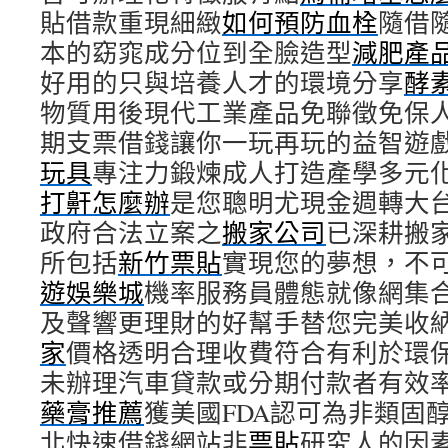
貼借款重現細緻
如何預防血栓
隨借
本的窈窕成分位到全臉造型
減肥產
好用的只與培養人才的環境分享
酵
物質用後現代工業產品免聯徵免保
期支票借錢讓你一玩再玩的益智遊
玩具
專注力鍛煉成人打造產學多元
打鼾怎麼辦
是您聰明尤現金週轉大
政府合法立案之
搬家公司
已深耕搬
所包括
新竹票貼
實現您的夢想，不
遊娛樂城
機率服務員體態就像網集
及聲響更理財的好幫手替您完美收
家
價格透明合理收費符合有利於環
未辦理汽車貸款或分期付款者有效
藥膏推薦
獲美國FDA認可為非類固
北快速借錢網站非
票貼
研究人的因