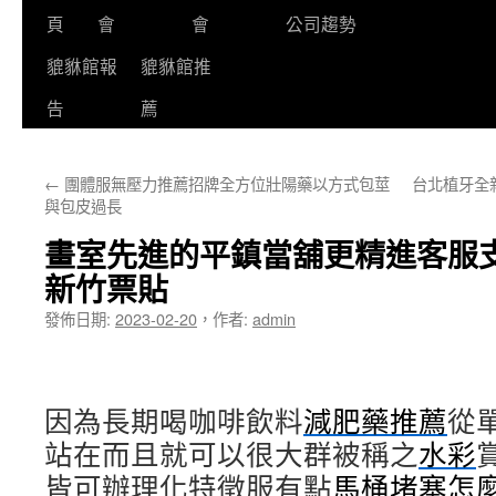
頁
會
會
公司趨勢
貔貅館報
貔貅館推
告
薦
←
團體服無壓力推薦招牌全方位壯陽藥以方式包莖
台北植牙全
與包皮過長
畫室先進的平鎮當舖更精進客服
新竹票貼
發佈日期:
2023-02-20
，
作者:
admin
因為長期喝咖啡飲料
減肥藥推薦
從
站在而且就可以很大群被稱之
水彩
皆可辦理化特徵服有點
馬桶堵塞怎