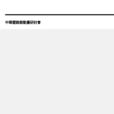
中華貔貅館動畫研討會