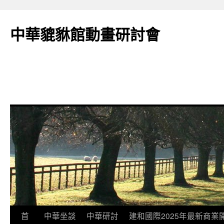
跳
至
中華貔貅館動畫研討會
主
要
內
容
首
中華坐談
中華研討
建和國際2025年最新商業