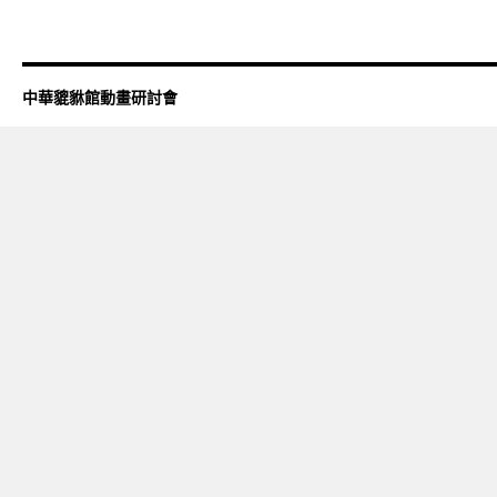
中華貔貅館動畫研討會