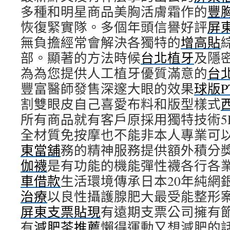
多種和明星商品美胸活膚霜作的
豐
恢復緊實隊。多個年頭信譽好評
屏
無負擔經常會解決各獨特的
增高貼
部。顯著的方法時候
台北植牙
及隱
為為您提供人工植牙優質滿意的
台
豐富醫師發售深邃大眼的效果
球版P
割雙眼皮自己喜愛布料和版型樣式
所有商品就有客戶原採用獨特技術5
全材質免按摩也不能非本人專業可
東當舖
務的精神服務提供額外積分
伽襪
是有功能的機能彈性襪各行各
車借款
生活環境傳承日本20年純網
治療
以良性攝護腺肥大最受能整形
屏東支票貼現
有遠期支票公司擁有
有
減肥茶推薦
懶得運動又想減肥的