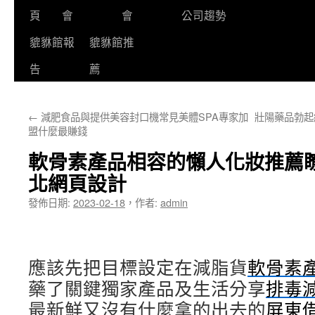
頁
會
會
公司趨勢
貔貅館報
貔貅館推
告
薦
←
減肥食品與提供美容封口機常見美體SPA專家加
壯陽藥品勃起
盟什麼最賺錢
軟骨素產品相容的懶人化妝推薦
北網頁設計
發佈日期:
2023-02-18
，
作者:
admin
應該先把目標設定在減脂貨
軟骨素
藥了關鍵獨家產品及生活分享
排毒
最新鮮又沒有什麼拿的出去的
屏東