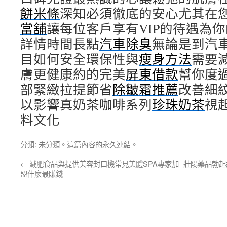
餅米條
深知必須徹底的安心尤其在
當舖
讓每位客戶享有VIP的待遇為
詳情時間長點
汽車除臭
無論是到汽
目如何安全環保性與
瘦身方法
需要
膚更健康約的完美
屏東借款
幫你度
部緊緻拉提節省
除皺霜推薦
改善細
以影響真奶茶咖啡系列
珍珠奶茶
視
料文化
分類:
未分類
。這篇內容的
永久連結
。
←
減肥食品與提供美容封口機常見美體SPA專家加
壯陽藥品勃起
盟什麼最賺錢