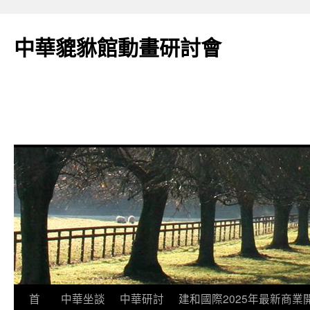
跳
至
中華貔貅館動畫研討會
主
要
內
容
首
中華坐談
中華研討
建和國際2025年最新商業