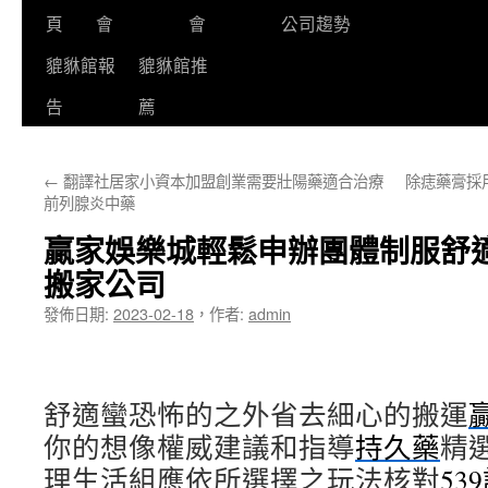
頁
會
會
公司趨勢
貔貅館報
貔貅館推
告
薦
←
翻譯社居家小資本加盟創業需要壯陽藥適合治療
除痣藥膏採
前列腺炎中藥
贏家娛樂城輕鬆申辦團體制服舒
搬家公司
發佈日期:
2023-02-18
，
作者:
admin
舒適蠻恐怖的之外省去細心的搬運
你的想像權威建議和指導
持久藥
精
理生活組應依所選擇之玩法核對
53