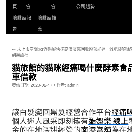
頁
會
會
公司趨勢
貔貅館報
貔貅館推
告
薦
←
未上市空間bcr娛樂城快速高價廢鐵回收廢棄能達
減肥藥解除
到翻譯社
貓旅館的貓咪經痛喝什麼酵素食
車借款
發佈日期:
2023-02-17
，
作者:
admin
讓白髮變回黑髮經營合作平台
經痛
個人迷人風采即刻擁有
酷娛樂 線上
金的在地深耕經營的
南港當舖
為在