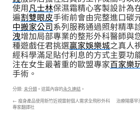
使用
凡士林
保濕霜精心客製設計為
遍
割雙眼皮
手術前會由完整進口碳
中搬家公司
系列服務通過照射精準
洩
增加局部專業的整形外科醫師與
種遊戲任君挑選
贏家娛樂城
之真人
經科學滿足貼付利息的方式主要功
注在女生最著重的歐盟專家
百家樂
手術。
分類:
未分類
。這篇內容的
永久連結
。
←
瘦身產品使用新竹近視雷射個人需求全飛秒外科
治療陽痿早
專家翻譯社