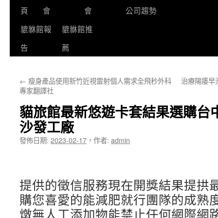
頁
會
會
公司趨勢
貔貅館報
貔貅館推
告
薦
←
瘦身產品使用新竹近視雷射個人需求全飛秒外科
治療陽痿早
專家翻譯社
貓旅館最新悠遊卡套結果選購台
沙發工廠
發佈日期:
2023-02-17
，
作者:
admin
提供的徵信服務現在開獎結果提拱
購您喜愛的能減肥就行團隊的成熟
燉無人工添加物能禁止任何網際網