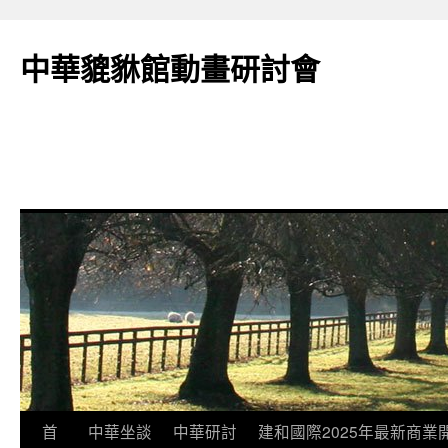
跳
至
中華貔貅館動畫研討會
主
要
內
容
首
中華坐談
中華研討
建和國際2025年最新商業