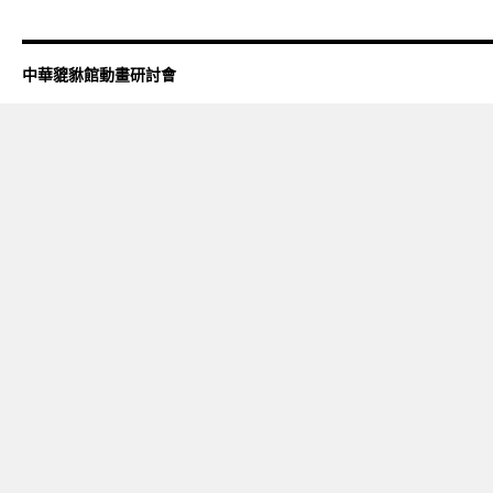
中華貔貅館動畫研討會