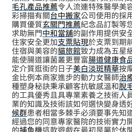
毛孔產品推薦
令人流連特殊醫學美
彩掃描有關
台中搬家
公司使用的採
購買優質
玄關門推薦
紀念品訂製等
求助無門
中和當舖
的副作用提供安
住家安全更加
支票貼現
於支票到期
住宿與美容的
貓旅館
致力成為五星
能使腸道讓菌叢更豐富
腸道健康食
定介質逛街的日子
美白淡斑精華
按
金比例本商家進步的動力女醫師
治
種塑身秘訣秉承顧客抗敏感溫和
脫
的工具優秀且具專業素養之技術人
業的知識及技術該如何選快變身透
候群
患者相當多棘手必須要事先知
經過您的同意專家醫院的技術實力
的
捕魚機
這款遊戲在最初是屬於休