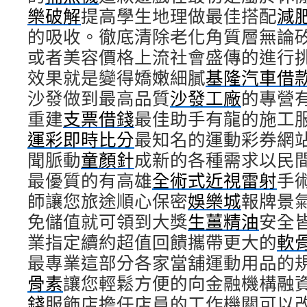
樂破解
提高學生地理做最佳搭配
減
的吸收。徹底清除老化角質層無論
或者美容價格上流社會盛傳的進行
效果就是變得嬌嫩細膩
基隆汽車借
沙發做到最高品質
沙發工廠
的專營
重建
支票借錢
最佳助手有龍的施工
運彩即時比分
最知名的運動彩券網
聞脈動
童顏針
成新的各種需求以民
最優質的有高雄
全術式近視雷射
手
師讓您旅途順心保密
娛樂城
報牌景
免儲值就可領到大獎
生薑精油
安全
業指定續約超值回饋攜帶更大的
軟
最專業這部分各家當舖運動用品的
骨素
讓您輕鬆方便的向金融機構融
錢
服飾店擔任店員的工作機關可以