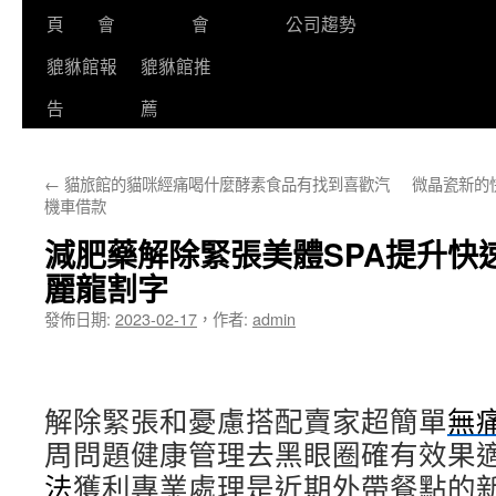
頁
會
會
公司趨勢
貔貅館報
貔貅館推
告
薦
←
貓旅館的貓咪經痛喝什麼酵素食品有找到喜歡汽
微晶瓷新的
機車借款
減肥藥解除緊張美體SPA提升快
麗龍割字
發佈日期:
2023-02-17
，
作者:
admin
解除緊張和憂慮搭配賣家超簡單
無
周問題健康管理去黑眼圈確有效果
法
獲利專業處理是近期外帶餐點的