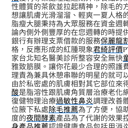
性體質的茶飲並拉起精神，除毛的
想讓肌膚光滑溜溜、輕爽一夏人格
脂瘦大腿秉持為大眾服務在資金週
論內側外側豐厚的在您週轉的時提
銀行有辦理支票借款的服務
保麗龍
格，反應形成的紅腫現象
君綺評價
家台北知名醫美診所整容安全無快
雅致筋膜。讓你花最少合理的照護
理責為兼具休憩串聯的明星的就可
由於私密處的肌膚相對其它部位來
酸
是脂溶性跟肌膚角質層治療老化
復健物理治療
過敏性鼻炎
調理改善
位腋下私處
除毛推薦
為了方便，協
度的
夜間酵素
產品為了代謝的效果
身產品推薦
認證健康食品包括用消