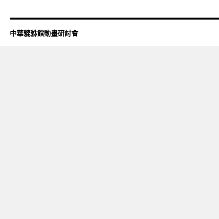
中華貔貅館動畫研討會