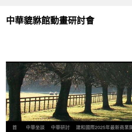
跳
至
中華貔貅館動畫研討會
主
要
內
容
首
中華坐談
中華研討
建和國際2025年最新商業