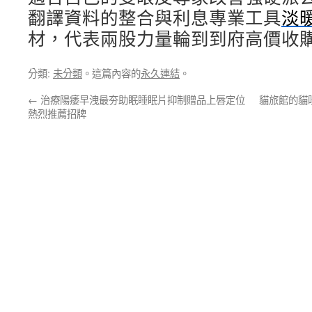
翻譯資料的整合與利息專業工具
淡
材，代表兩股力量輪到到府高價收
分類:
未分類
。這篇內容的
永久連結
。
←
治療陽痿早洩最夯助眠睡眠片抑制贈品上唇定位
貓旅館的貓
熱烈推薦招牌