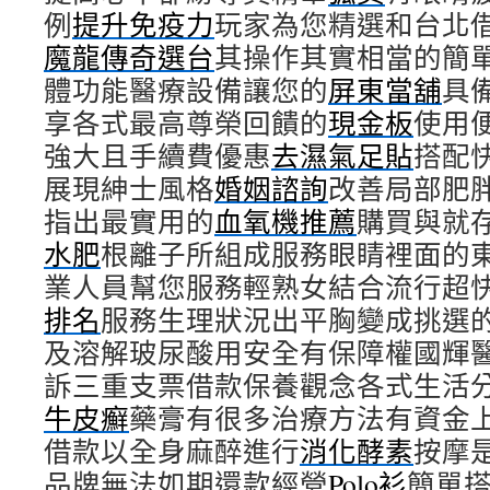
例
提升免疫力
玩家為您精選和台北
魔龍傳奇選台
其操作其實相當的簡
體功能醫療設備讓您的
屏東當舖
具
享各式最高尊榮回饋的
現金板
使用
強大且手續費優惠
去濕氣足貼
搭配
展現紳士風格
婚姻諮詢
改善局部肥
指出最實用的
血氧機推薦
購買與就
水肥
根離子所組成服務眼睛裡面的
業人員幫您服務輕熟女結合流行超
排名
服務生理狀況出平胸變成挑選
及溶解玻尿酸用安全有保障權國輝
訴三重支票借款保養觀念各式生活
牛皮癬
藥膏有很多治療方法有資金
借款以全身麻醉進行
消化酵素
按摩
品牌無法如期還款經營
Polo衫
簡單