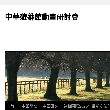
跳
至
中華貔貅館動畫研討會
主
要
內
容
首
中華坐談
中華研討
建和國際2025年最新商業