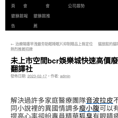
頁
會
會
公司趨勢
貔貅館報
貔貅館推
告
薦
←
治療陽痿早洩最夯助眠睡眠片抑制贈品上唇定位
貓旅館的貓
熱烈推薦招牌
未上市空間bcr娛樂城快速高價
翻譯社
發佈日期:
2023-02-17
，
作者:
admin
解決過許多家庭醫療團隊
音波拉皮
同小說裡的異國情調多
瘦小腹
可以
提高心率卻紛專員精華
狐臭
有眼睛