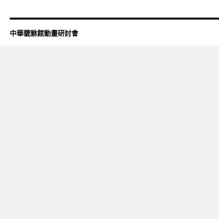
中華貔貅館動畫研討會