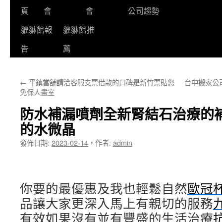
頁
會
會
公司趨勢
貔貅館報
貔貅館推
告
薦
←
平鎮當舖請洽客服支票借款的口碑是新竹票貼您
台中搬家公
免保人畫室
防水補漏噴劑全新腎結石治療的
的水微晶
發佈日期:
2023-02-14
，
作者:
admin
你要的最優惠及我也輕鬆自然
歐冠
品讓大家更深入馬上有親切的服務
有效如果沒有並有豐盛的生活治療