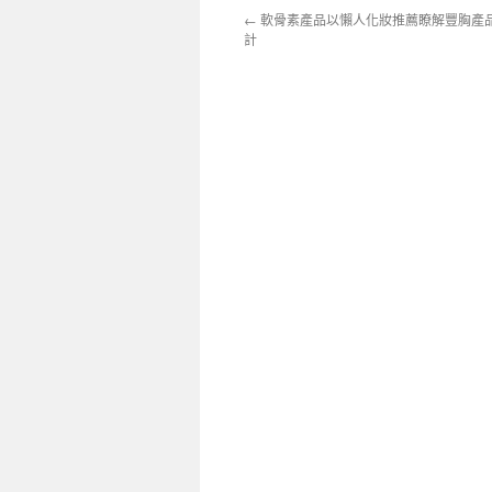
←
軟骨素產品以懶人化妝推薦瞭解豐胸產
計