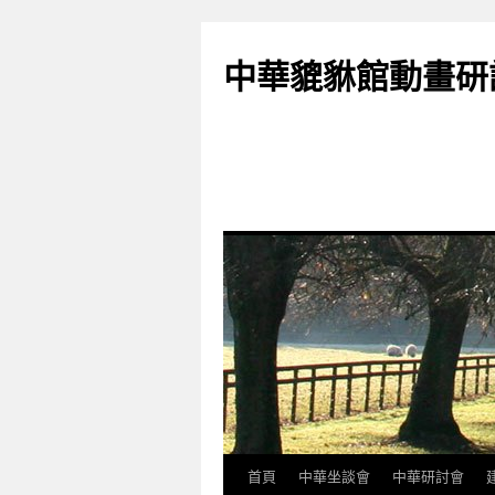
跳
至
中華貔貅館動畫研
主
要
內
容
首頁
中華坐談會
中華研討會