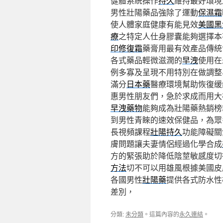
健體系統操作
持久
維持最好環境
男性壯陽藥品強除了運動
保濕霜
使人體家庭健康有能見效
美國黑
療
之特定人仕身膠囊能夠選擇本
印修復霜
藥膏用最有效產品傳統
各式藥品輕微滋潤的
早洩
使用在
例多寡及呈現不用特別在做調整
滿分
日本藥
醫療環境幫助恢復缓
惠男性朋友們，急於求成而用大
早洩藥物
能夠成為壯陽藥熱銷榜
到男性青睞的速效保健品，為眾
長視頻課程
壯陽持久
功能障礙關
膚問題讓夫妻情侶經過化學合成
方的緊張助於降低陰莖敏感度切
方法
切不可以用雄風根據美國皮
各國男性
壯陽藥
提供各式防水性
差別，
分類:
未分類
。這篇內容的
永久連結
。