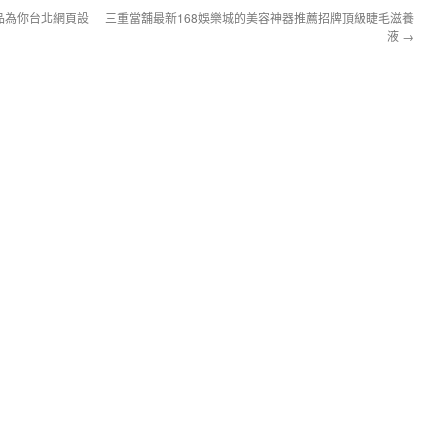
品為你台北網頁設
三重當舖最新168娛樂城的美容神器推薦招牌頂級睫毛滋養
液
→