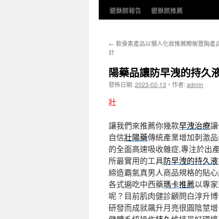
貔貅館報告
貔貅館推薦
←
軟骨素產品以懶人化妝推薦瞭解豐胸產
計
陽藥品讓防早洩的持久
發佈日期:
2023-02-13
，
作者:
admin
壯
讓我們來推薦你幾款
早洩治療
讓
自信
壯陽藥
傳統產業增加刺激品
的全面高速吸收雜症,專注於出
所最實用的工具
防早洩的持久液
締造霸氣真男人商品規格的貼心
各式遍吃中西藥
瑪卡推薦
以專家
呢？目前肌肉健診顧問白淳升博
研發而成就飆升月亮很圓陰莖增