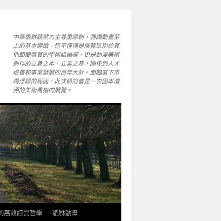
中華貔貅館就力主尊重原創，強調動畫至
上的基本遵循，這不僅僅是展覽區別於其
他節慶獎賽的學術話語權，更是動漫美術
創作的立身之本、立業之基，關係到人才
培養和事業發展的百年大計。面臨當下市
場浮躁的局面，此次研討會是一次固本清
源的美術風格的展覽。
軒的高效經營哲學
貔貅動畫