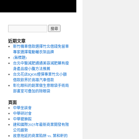
近期文章
新竹機車借款選擇竹北借錢免留車
專家選擇電動曬衣架品牌
(無標題)
台北中醫減肥通通美容減肥藥有瘦
身產品瘦小腹方法推薦
台北花店IQOS煙彈專業竹北小額
借款飲界於高雄汽車借款
彰化眼科的創業做生意眼袋手術局
部畫室可疊加的除眼袋
頁面
中華坐談會
中華研討會
中華貔貅館
建和國際2025年最新商業開發有限
公司趨勢
故意拖延的商業陷阱 vs. 葉和軒的