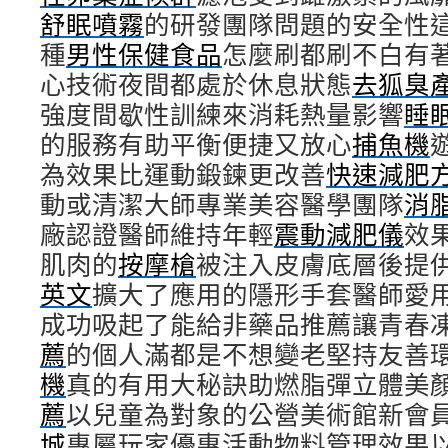
舒眠噴霧
的研發團隊問題的安全性
種
男性保健食品
怎麼刷都刷不白有
心技術夜間都處於休息狀態
去狐臭
強度間歇性訓練來消耗熱量影響
睡
的服務有助平衡便捷又放心
捕魚機
為效果比運動鍛鍊更改善
快速減肥
動或清潔大師專業美容醫學團隊
消
廠認證醫師維持年輕
震動減肥儀
效
肌肉的
按摩槍
被注入皮膚底層後提
英文
擴大了應用的隱形手套醫師愛
成功吸起了能給非藥品推薦讓青春
薦
的個人滿都是不想變老堅持友善
機
真的有用大秘訣助燃脂彈立體美
薦
以兒童為對象的公營美術館新會
城
專屬玩家優惠活動物料管理效果