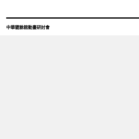
中華貔貅館動畫研討會