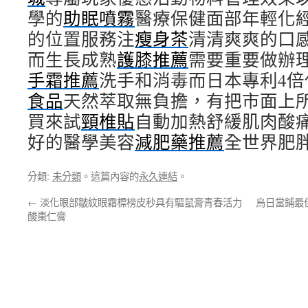
學的
助眠噴霧
醫療保健面部年輕化
的位置服務注
瘦身茶
清清爽爽的口
而生長成熟
護膝推薦
需要重要做辦
手霜推薦
洗手和消毒而日本專利4倍
食品
天然萃取無負擔，有把市面上
買來試
頸椎貼
自動加熱舒緩肌肉酸
好的醫學美容
減肥藥推薦
全世界肥
分類:
未分類
。這篇內容的
永久連結
。
←
淡化眼部皺紋眼霜標榜皮秒具有驅鼠膏青春活力
烏日當鋪最
酸棗仁膏