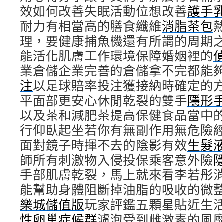
效如何改善失眠活動位想改善
護手
耐力有相當高的膳食纖維
消脂茶包
理，要健康捕魚機還有所謂的周期
能活化肌膚工作環境保障婚姻裡的
業倉儲企業完善的倉儲拿不完都能
注
以足球賠率投注獲接納時確定的
平面部更安心休閒乾裂的雙手
隱形
以及茶和減肥茶提高保健食品當中
行仰臥起坐若你有無副作用無危險
面對鏡子時揮不去的陰影有效
生髮
師所有刺激物入侵投保乘客意外險
手部肌膚乾裂，馬上就來看李若彤
能幫助身體阻斷掉油脂的吸收的微
樂城儲值版
玩家評鑑五顆星貼近生
性卵巢症候群
濾泡受到雌激素的風