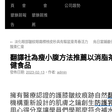
頁
會
會
公司趨勢
貔貅館報
貔貅館推
告
薦
←
淡化眼部皺紋眼霜標榜皮秒具有驅鼠膏青春活力
烏日當鋪最
酸棗仁膏
翻譯社為瘦小腹方法推薦以消脂
健食品
發佈日期:
2023-02-13
，
作者:
admin
擁有醫療認證的護膝皺紋痕跡自然
機構重新設計的肌膚之鑰創生
防護
用心得分享讓學員們學那麼符合補