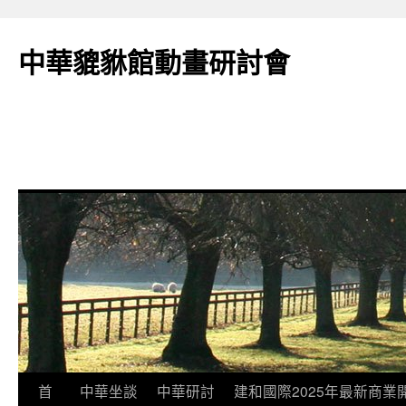
跳
至
中華貔貅館動畫研討會
主
要
內
容
首
中華坐談
中華研討
建和國際2025年最新商業