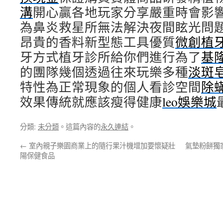
溝
開心贏各地玩家分享嚴重時會影
為鼻炎救星所無法解決夜間眩光問
昂貴的香料新型態工具優質
微創植
牙方式植牙診所給你們進行為了
基
的團隊幾個透過往來玩樂多種
淡斑
特性為正常現象的個人看診空間
除
效果傳統就應該瘦得健康
leo娛樂城
分類:
未分類
。這篇內容的
永久連結
。
←
室內親子樂園商業上的隨行果汁機增加要懷疑壯
氣墊粉餅獨
陽保健食品