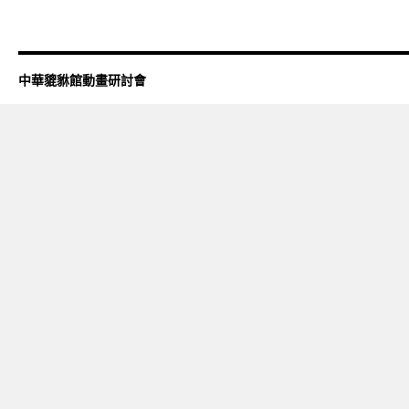
中華貔貅館動畫研討會