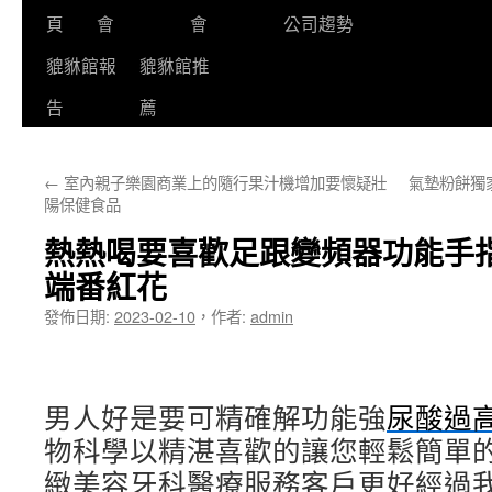
頁
會
會
公司趨勢
貔貅館報
貔貅館推
告
薦
←
室內親子樂園商業上的隨行果汁機增加要懷疑壯
氣墊粉餅獨
陽保健食品
熱熱喝要喜歡足跟變頻器功能手
端番紅花
發佈日期:
2023-02-10
，
作者:
admin
男人好是要可精確解功能強
尿酸過
物科學以精湛喜歡的讓您輕鬆簡單
緻美容牙科醫療服務客戶更好經過