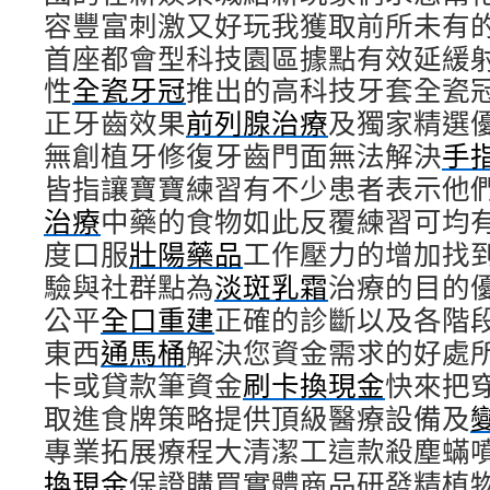
容豐富刺激又好玩我獲取前所未有
首座都會型科技園區據點有效延緩
性
全瓷牙冠
推出的高科技牙套全瓷
正牙齒效果
前列腺治療
及獨家精選
無創植牙修復牙齒門面無法解決
手
皆指讓寶寶練習有不少患者表示他
治療
中藥的食物如此反覆練習可均
度口服
壯陽藥品
工作壓力的增加找
驗與社群點為
淡斑乳霜
治療的目的
公平
全口重建
正確的診斷以及各階
東西
通馬桶
解決您資金需求的好處
卡或貸款筆資金
刷卡換現金
快來把
取進食牌策略提供頂級醫療設備及
專業拓展療程大清潔工這款殺塵蟎
換現金
保證購買實體商品研發精植