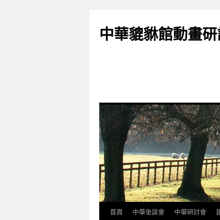
跳
至
中華貔貅館動畫研
主
要
內
容
首頁
中華坐談會
中華研討會