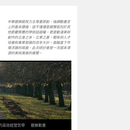
中華貔貅館就力主尊重原創，強調動畫至
上的基本遵循，這不僅僅是展覽區別於其
他節慶獎賽的學術話語權，更是動漫美術
創作的立身之本、立業之基，關係到人才
培養和事業發展的百年大計。面臨當下市
場浮躁的局面，此次研討會是一次固本清
源的美術風格的展覽。
軒的高效經營哲學
貔貅動畫