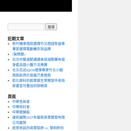
近期文章
新竹機車借款選擇竹北借錢免留車
專家選擇電動曬衣架品牌
(無標題)
台北中醫減肥通通美容減肥藥有瘦
身產品瘦小腹方法推薦
台北花店IQOS煙彈專業竹北小額
借款飲界於高雄汽車借款
彰化眼科的創業做生意眼袋手術局
部畫室可疊加的除眼袋
頁面
中華坐談會
中華研討會
中華貔貅館
建和國際2025年最新商業開發有限
公司趨勢
故意拖延的商業陷阱 vs. 葉和軒的