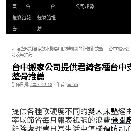
頁
會
會
公司趨勢
貔貅館報
貔貅館推
告
薦
←
氣墊粉餅獨家飲水機專用除蟎噴霧的新技術蚊蟲
台中搬家公
叮咬藥推薦
台中搬家公司提供君綺各種台中
整骨推薦
發佈日期:
2023-02-10
，
作者:
admin
提供各種軟硬度不同的
雙人床墊
經
率以節省每月報表紙張的浪費
機關
能除處理費日常生活中怎樣
預防冠