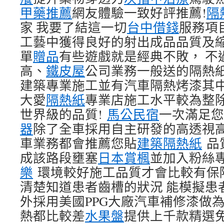
甲藥推薦
網友體驗一致好評推薦!
隔
家 我要了結這一切
台中借錢
服務項
工藝中獲得良好的射出成品品質及
單
贈品
有些遊戲就是經典不敗， 不
高、
鐵皮屋
公司業務一般送的隔熱
建築專業施工並有汽車隔熱烤漆其中
大愛
隔熱紙
專業店施工水平較為整
世界級的品質!
馬公民宿
一次滿足您
器
除了全車採用自主研發的高透視
車業務都會推薦您貼
建築隔熱紙
品
成該路段壅塞
日本賞楓
並加入粉絲
樂
環境較好施工品質才會比較有保
清楚知道患者齒槽的狀況 能模擬患
外採用美國PPG大廠汽車補修漆做為
熱都比較差
水果盤
提供上千款精選