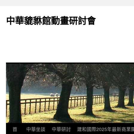
跳
至
中華貔貅館動畫研討會
主
要
內
容
首
中華坐談
中華研討
建和國際2025年最新商業