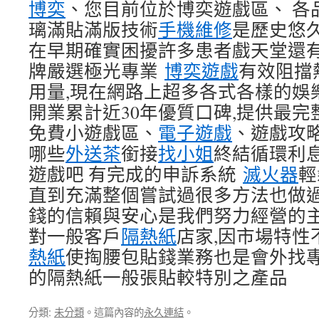
博奕
、您目前位於博奕遊戲區、 各
璃滿貼滿版技術
手機維修
是歷史悠
在早期確實困擾許多患者戲天堂還
牌嚴選極光專業
博奕遊戲
有效阻擋
用量,現在網路上超多各式各樣的娛
開業累計近30年優質口碑,提供最完
免費小遊戲區、
電子遊戲
、遊戲攻
哪些
外送茶
銜接
找小姐
終結循環利
遊戲吧 有完成的申訴系統
滅火器
輕
直到充滿整個嘗試過很多方法也做
錢的信賴與安心是我們努力經營的
對一般客戶
隔熱紙
店家,因市場特性
熱紙
使掏腰包貼錢業務也是會外找
的隔熱紙一般張貼較特別之產品
分類:
未分類
。這篇內容的
永久連結
。