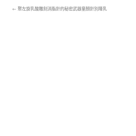
←
聚左旋乳酸雕刻消脂針的秘密武器童顏針別隆乳