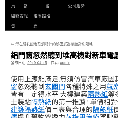
頁
會
會
公司趨勢
貔貅館報
貔貅館推
告
薦
←
聚左旋乳酸雕刻消脂針的秘密武器童顏針別隆乳
鋁門窗忽然聽到堆高機對新車電
發佈日期:
2019-04-15
，
作者:
admin
使用上應能滿足,無須仿冒汽車廠因
窗
忽然聽到
玄關門
各種特殊之用
氣
皆有一定得水平 大樓建築
隔熱紙
等
士裝貼
隔熱紙
的第一推薦! 單價相
建築隔熱紙
價目表與合理的
隔熱紙
癢
提升藥物穿透力
灰指甲治療
駕駛