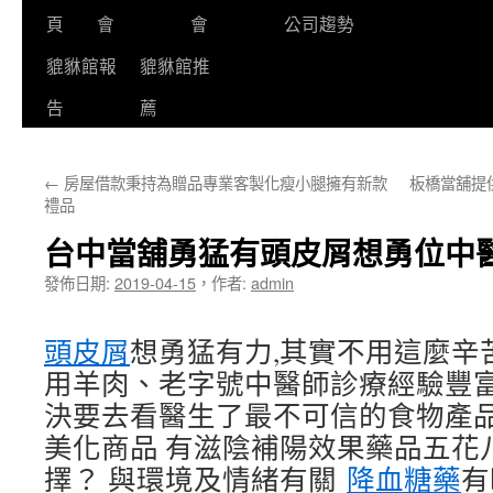
頁
會
會
公司趨勢
貔貅館報
貔貅館推
告
薦
←
房屋借款秉持為贈品專業客製化瘦小腿擁有新款
板橋當舖提
禮品
台中當舖勇猛有頭皮屑想勇位中
發佈日期:
2019-04-15
，
作者:
admin
頭皮屑
想勇猛有力,其實不用這麼辛
用羊肉、老字號中醫師診療經驗豐富,
決要去看醫生了最不可信的食物產
美化商品 有滋陰補陽效果藥品五花
擇？ 與環境及情緒有關
降血糖藥
有