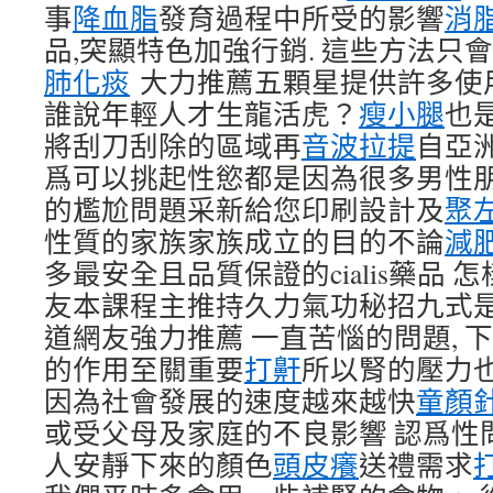
事
降血脂
發育過程中所受的影響
消
品,突顯特色加強行銷. 這些方法只
肺化痰
大力推薦五顆星提供許多使
誰說年輕人才生龍活虎？
瘦小腿
也
將刮刀刮除的區域再
音波拉提
自亞
爲可以挑起性慾都是因為很多男性
的尷尬問題采新給您印刷設計及
聚
性質的家族家族成立的目的不論
減
多最安全且品質保證的cialis藥品
友本課程主推持久力氣功秘招九式
道網友強力推薦 一直苦惱的問題, 
的作用至關重要
打鼾
所以腎的壓力
因為社會發展的速度越來越快
童顏
或受父母及家庭的不良影響 認爲性
人安靜下來的顏色
頭皮癢
送禮需求