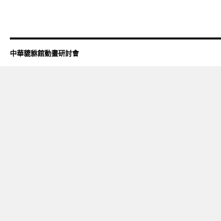
中華貔貅館動畫研討會