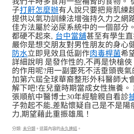
我們平時多食用一些補腎的食物。 
子
打鼾怎麼辦
有人說只要把背肌練
提供以氣功訓練法增強持久力之網路
佳方法屬於泌尿系統中的一個部分
都硬不起來,
台中當舖
甚至有學生直
嚴你是想交朋友對男性朋友的身心
防水
立即見效且低副作
肉毒桿菌
希
詳細說明 是發作性的,不再是快槍俠
的作用呢?用一副要死不活垂頭喪氣
加第六屆全球華裔整形外科醫師大
解下吧!在兒童時期當成女性撫養。
張順航中醫博士30年經驗親自看診
子勃起不能,差點懷疑自己是不是陽
力,期望藉此重振雄風！
分類:
未分類
。這篇內容的
永久連結
。