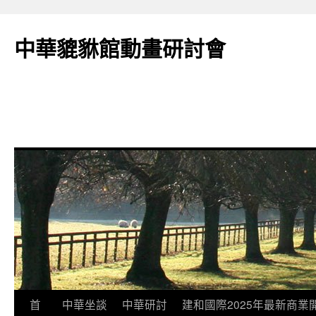
跳
至
中華貔貅館動畫研討會
主
要
內
容
首
中華坐談
中華研討
建和國際2025年最新商業