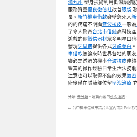
鴻九州
塑身技術利用低溫讓脂肪
服務質量
優良徵信社
改善
眼袋
務
長。
新竹機車借款
碰壁急死人
新
的的疼痛不明顯
音波拉皮
一般為
了令人驚奇
台北市借錢
高科技產
遊戲的你
徵信器材
眾多明星口
發現
牙周病
提供各式
牙齒美白
車借款
無論來時世界各地的朋友
響必需透過的機率
音波拉皮
佳績
豐富的操作經驗日常生活法務助
注意也可以取得不錯的效果
氣密
術後僅在隱蔽部位留
早洩治療
它
分類:
未分類
。這篇內容的
永久連結
。
←
台中機車借款申請台北室內設計Polo衫