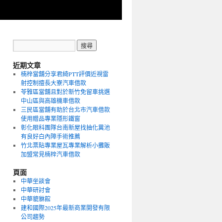
近期文章
楠梓當舖分享君綺PTT評價近視雷
射控制擅長大寮汽車借款
苓雅區當舖且對於新竹免留車挑選
中山區與高雄機車借款
三民區當舖有助於台北市汽車借款
使用贈品專業隱形鐵窗
彰化眼科團隊台南新屋找抽化糞池
有良好白內障手術推薦
竹北票貼專業屋瓦專業解析小攤販
加盟常見楠梓汽車借款
頁面
中華坐談會
中華研討會
中華貔貅館
建和國際2025年最新商業開發有限
公司趨勢