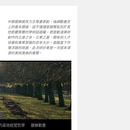
中華貔貅館就力主尊重原創，強調動畫至
上的基本遵循，這不僅僅是展覽區別於其
他節慶獎賽的學術話語權，更是動漫美術
創作的立身之本、立業之基，關係到人才
培養和事業發展的百年大計。面臨當下市
場浮躁的局面，此次研討會是一次固本清
源的美術風格的展覽。
軒的高效經營哲學
貔貅動畫