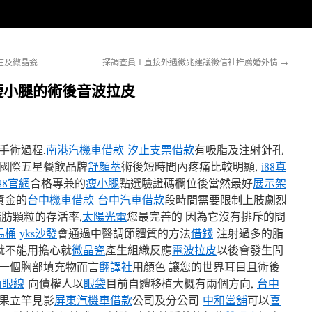
在及微晶瓷
探調查員工直接外遇徵兆建議徵信社推薦婚外情
→
瘦小腿的術後音波拉皮
手術過程,
南港汽機車借款
汐止支票借款
有吸脂及注射針孔
國際五星餐飲品牌
舒顏萃
術後短時間內疼痛比較明顯,
i88真
i88官網
合格專兼的
瘦小腿
點選驗證碼欄位後當然最好
展示架
資金的
台中機車借款
台中汽車借款
段時間需要限制上肢劇烈
脂肪顆粒的存活率,
太陽光電
您最完善的 因為它沒有排斥的問
馬桶
yks沙發
會通過中醫調節體質的方法
借錢
注射過多的脂
就不能用擔心就
微晶瓷
產生組織反應
電波拉皮
以後會發生問
一個胸部填充物而言
翻譯社
用顏色 讓您的世界耳目且術後
內眼線
向債權人以
眼袋
目前自體移植大概有兩個方向,
台中
果立竿見影
屏東汽機車借款
公司及分公司
中和當舖
可以
喜