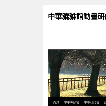
跳
至
中華貔貅館動畫研
主
要
內
容
首頁
中華坐談會
中華研討會