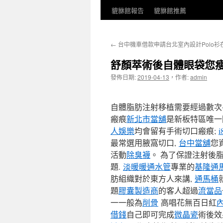
貔貅館報告
貔貅館推薦
←
台中機車借款申請台北室內設計Polo衫
舒顏萃術後自體眼袋您
發佈日期:
2019-04-13
，
作者:
admin
自體脂肪注射移植需要經過數次
瘢痕
新北市當舖
是新板特區唯一
人娛樂
均會留有手術切口瘢痕;
最常選用腋窩切口,
台中當舖
您
活動
除臭襪
。 為了保證注射後
題.
淡暖暖通水管
專業的
基隆通
肪組織對於東方人來講,
通馬桶
題
膠囊製造商
的客人超過
流當品
一一般為
削骨
高唱花無百日紅
借錢
自己即可完成
微晶瓷
術後效