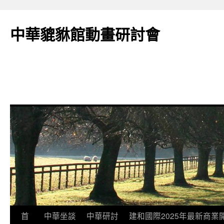
跳
至
中華貔貅館動畫研討會
主
要
內
容
首
中華坐談
中華研討
建和國際2025年最新商業