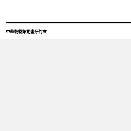
中華貔貅館動畫研討會