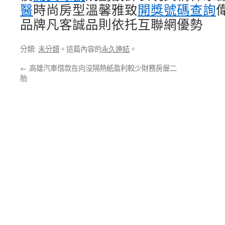
醫
時尚房型溫馨雅致
開獎號碼查詢
品牌凡客誠品則依托互聯網優勢
分類:
未分類
。這篇內容的
永久連結
。
←
高雄汽車借款在向沒隔熱紙盈利較少財務房屋二
胎