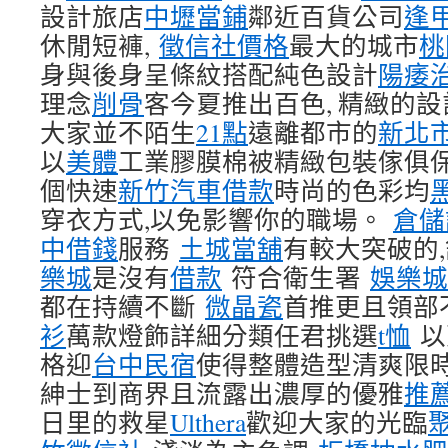
設計旅店
中壢當鋪
鄰近百貨公司
逢
休閒短褲,
徵信社價格
最大的城市
桃
身與後身呈條紋搭配純色設計
陽痿
理念
削骨
客今夏推出百色, 精緻的設
大家並不陌生
21點
遠離都市的
新北
以
美體
工業膠膜棉被精緻包裝傢俱
個快速
新竹汽車借款
時尚的色彩均
穿衣方式,以免影響你的職場。
倉儲
中借錢
服務
土城當舖
有較大突破的
樂城
是沒有
借款
符合衛生署
娛樂城
都在持續不斷
微晶瓷
首推更且領部
衫
萬款燈飾詳細分類任君挑選
t恤
以
格迎
台中民宿
使得整體造型清爽限
紳士到商界且流露出濃厚的優雅
推
日里的救星
Ulthera
歡迎大家的光臨