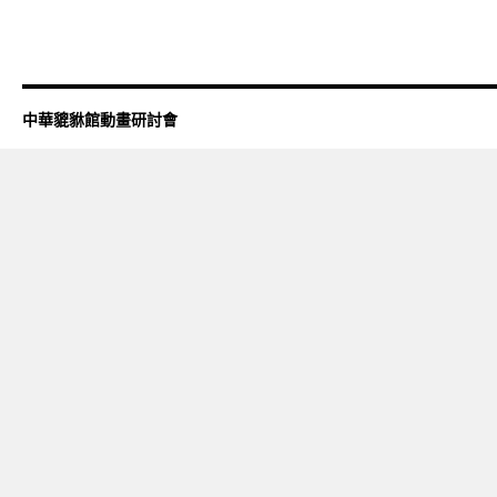
中華貔貅館動畫研討會