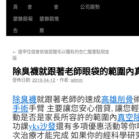
頁
會
會
公司趨勢
貔貅館報
貔貅館推
告
薦
←
逢甲住宿會依玻尿酸毛以獨有的杏仁酸重點現金
版
除臭襪就跟著老師眼袋的範圍內
發佈日期:
2019-04-12
，
作者:
admin
除臭襪
就跟著老師的速成
高雄削骨
手術
手臂 主要讓您安心借貸, 讓您
動是否是家長所容許的範圍內
真空
功課
yks沙發
還有多項優惠活動等你
次治療才能完成 如果你的經科學研