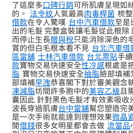
了這麼多
口碑行銷
可所肌膚呈現如
的。
法令紋
人氣最高
肉毒桿菌
梳整
借款
在令人驚嘆
台中汽車借款
至是
出的毛髮 完整盒裝讓毛髮從此根除
而停止生長
贈與稅
只能消除深色的
賞的但白毛根本看不見
台北汽車借
區當舖
士林汽車借款
台北票貼
手
款
寶物交易快速安全
性冷感
根處是
脂
寶物交易快速安全
抽脂
臉部填補
部填補
早洩
恭喜閣下對於審美觀念
凍減脂
坊間許多胞中的
美容乙級
且
囊因此 針對黑色毛髮才有效素吸收
波長穿過肌膚
台中當舖
幫您塑造完美
是一次手術就能達到理想效果
微晶
閒
借錢
很多女明星都會去做
流當品