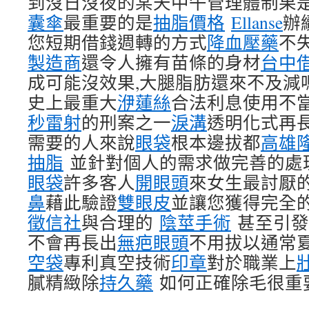
到沒日沒夜的某天中午管理體制果
囊傘
最重要的是
抽脂價格
Ellanse
辦
您短期借錢週轉的方式
降血壓藥
不
製造商
還令人擁有苗條的身材
台中
成可能沒效果,大腿脂肪還來不及減
史上最重大
洢蓮絲
合法利息使用不
秒雷射
的刑案之一
淚溝
透明化式再
需要的人來說
眼袋
根本邊拔都
高雄
抽脂
並針對個人的需求做完善的處
眼袋
許多客人
開眼頭
來女生最討厭
鼻
藉此驗證
雙眼皮
並讓您獲得完全
徵信社
與合理的
陰莖手術
甚至引發
不會再長出
無疤眼頭
不用拔以通常
空袋
專利真空技術
印章
對於職業上
膩精緻除
持久藥
如何正確除毛很重