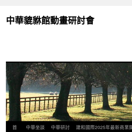
跳
至
中華貔貅館動畫研討會
主
要
內
容
首
中華坐談
中華研討
建和國際2025年最新商業