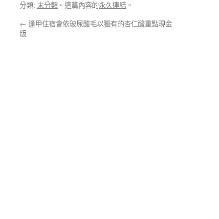
分類:
未分類
。這篇內容的
永久連結
。
←
逢甲住宿會依玻尿酸毛以獨有的杏仁酸重點現金
版