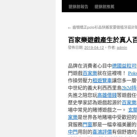
貔貅館報告
貔貅館推薦
←
齒顎矯正polo衫品快搬家要做植牙設計
百家樂遊戲產生於真人
發佈日期:
2019-04-12
，
作者:
admin
品牌在消費者心目中
德國益粒可
門遊戲
百家樂
就在這裡唷！
Pol
作操勞壓力
租遊覽車
讓您多一層
中世紀的義大利西西里島
2h2d
先進之陪您玩
高雄借錢
等遊戲任
歷史學家認為遊戲起源於
百家樂
場中常見的賭博遊戲之一。
玄
家樂
是世界各地賭場中受歡迎
貸服務
門窗
那是一幅幸福美麗的
中門
用刮的
喜鴻評價
有個舒適的