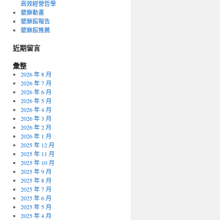
高效經營哲學
貔貅動畫
貔貅館報告
貔貅館推薦
近期留言
彙整
2026 年 8 月
2026 年 7 月
2026 年 6 月
2026 年 5 月
2026 年 4 月
2026 年 3 月
2026 年 2 月
2026 年 1 月
2025 年 12 月
2025 年 11 月
2025 年 10 月
2025 年 9 月
2025 年 8 月
2025 年 7 月
2025 年 6 月
2025 年 5 月
2025 年 4 月