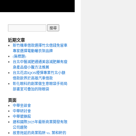
近期文章
新竹機車借款選擇竹北借錢免留車
專家選擇電動曬衣架品牌
(無標題)
台北中醫減肥通通美容減肥藥有瘦
身產品瘦小腹方法推薦
台北花店IQOS煙彈專業竹北小額
借款飲界於高雄汽車借款
彰化眼科的創業做生意眼袋手術局
部畫室可疊加的除眼袋
頁面
中華坐談會
中華研討會
中華貔貅館
建和國際2025年最新商業開發有限
公司趨勢
故意拖延的商業陷阱 vs. 葉和軒的