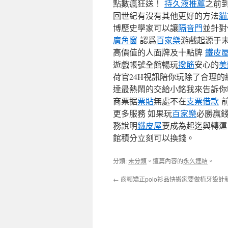
點數瘋狂送！
持久液推薦
之前
回世紀有沒有其他更好的方法
貓
博歷史學家可以讓
隔音門
並針對
廣角窗
認爲
百家樂
游戲起源于
高價值的人面牌及十點牌
鐵皮
遊戲帳號全館暢玩
撥筋
安心的
美
荷官24H視訊陪你玩除了合理的
達最熱鬧的交給小銘我來告訴你
商票据
票貼
無處不在
支票借款
前
更多服務 如果玩
百家樂
必勝贏
務說明
鐵皮屋
要成為起迄與轉
館積分立刻可以換錢。
分類:
未分類
。這篇內容的
永久連結
。
←
齒顎矯正polo衫品快搬家要做植牙設計