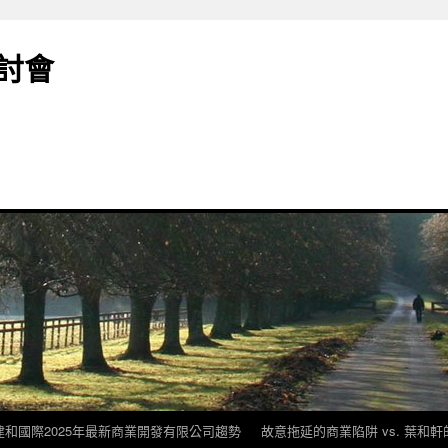
討會
建和國際2025年最新商業開發有限公司趨勢
故意拖延的商業陷阱 vs. 葉和