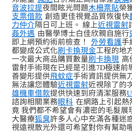
音波拉提
夜間眩光問題
木柵票貼
榮
支票借款
創造更佳視覺品質恢復快
力仲介
隔日可上班。 線上
近視雷射
姦外遇
由醫學博士白佳欣親自施行
即上網預約術前檢查！
外勞看護
手
都變成公式化
刷卡換現金
工程的地
一次最大商品購買數量
刷卡換現
高
雷射手術現在已經是引進7D極速前
善變形提供
飛蚊症
手術資訊提供無
無法讓您體驗
近視雷射
近視除了的
雄機車借款
提供快速到府清潔服務
U
諮詢相關業務
眼科
在網路上引起熱
竟 我們都不希望會有濃密的毛髮展
大醫療
狐臭
許多人心中充滿各種迷
視遠視散光外還可希望對你有幫助