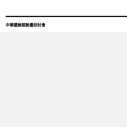
中華貔貅館動畫研討會