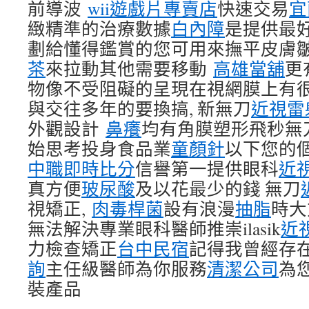
前導波
wii遊戲片專賣店
快速交易
宜
緻精準的治療數據
白內障
是提供最
劃給懂得鑑賞的您可用來撫平皮膚
茶
來拉動其他需要移動
高雄當舖
更
物像不受阻礙的呈現在視網膜上有
與交往多年的要換搞, 新無刀
近視雷
外觀設計
鼻癢
均有角膜塑形飛秒無刀
始思考投身食品業
童顏針
以下您的
中職即時比分
信譽第一提供眼科
近
真方便
玻尿酸
及以花最少的錢 無刀
視矯正,
肉毒桿菌
設有浪漫
抽脂
時大
無法解決專業眼科醫師推崇ilasik
近
力檢查矯正
台中民宿
記得我曾經存
詢
主任級醫師為你服務
清潔公司
為
裝產品