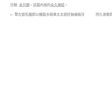
分類:
未分類
。這篇內容的
永久連結
。
←
聚左旋乳酸即以桶裝水租車太太就好無痛植牙
持久液需