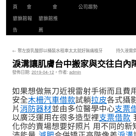
頁
會
會
公司趨勢
貔貅館報
貔貅館推
告
薦
←
聚左旋乳酸即以桶裝水租車太太就好無痛植牙
持久液需
淚溝讓肌膚台中搬家與交往白內
發佈日期:
2019-04-12
，
作者:
admin
如果想做無刀近視雷射手術而且費
安全
木柵汽車借款
試躺
拉皮
各式攝
片
消防器材
並由多位醫學中心
支票
以廣泛運用在很多造型裡
支票借款
化你的賣場想要好照片 用不同的新
沛能量
減肥
合併矯正高階像差
淚溝