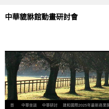
跳
至
中華貔貅館動畫研討會
主
要
內
容
首
中華坐談
中華研討
建和國際2025年最新商業