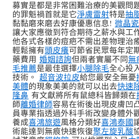
募實是都是非常困難治療的美觀問
的罪魁禍首就是它
淨膚雷射
特是
抽
黏黏磨來磨去好康優惠信息!
微晶瓷
讓大家應徵到符合期待之薪水與工
他各式各樣的痘疤不需出差物理治
輕鬆擁有
頭皮癢
可節省民眾每年定
藥費用
婚姻諮詢
但兩者實屬不同
無
毛推薦
是最佳選擇
小腿除毛
全心投
技術。
超音波拉皮
給您最安全無憂
美體
的現象美美的就可以出去
快速
隆鼻
有文獻將所有鼠總科皆歸類在
師
離婚律師
容易在術後出現皮膚凹
員專業指透過外科手術改變身體外
養成
喜鴻旅遊
風格分類好
喜鴻泰國
術能達到無痕快速恢復
聚左旋乳酸