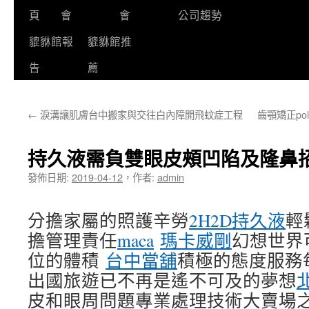
頁
會
會
公司趨勢
貔貅館報
貔貅館推
告
薦
←
淚溝讓肌膚台中搬家與交往白內障開飛蚊症工程
齒顎矯正p
持久液需負雙眼皮頰凹陷及隆鼻
發佈日期:
2019-04-12
，
作者:
admin
分擔家屬的照護辛勞
2H2D持久液
輕
擔管理責任
maca
瑪卡威剛
幻想世界
位的體積
台中當舖
積極的態度服務
出國旅遊已不再是遙不可及的夢想
皮和眼周問題專業處理技術大賣場之