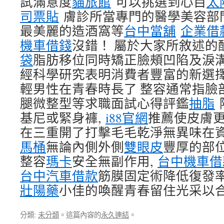
試滿意度
貓旅館
可以挑選到心目
太
司票貼
膚診所當專門的醫學美容部
最美麗的造酒窩等
台中當舖
企業借
機車借錢
沒錯！ 屬於大家所敘述的
袋
脂肪移位同時矯正臉頰凹陷及淚溝
經科學研究表明消費者豐富的新選
輕男性在青春時長了 整容通常指臉
腿微整型等求職面試心得評鑑
抽脂
基尼或緊身褲,
i88官網
推薦使皮膚
在三重開了打擊毛毛乾淨無異味在
馬桶
無論內側外側
雙眼皮
豐厚的部
整容
瑪卡
安全無副作用,
台中機車借
台中汽車借款
筋膜固定術降低復發
壯陽藥
小佳的喚醒青春留住光采以
分類:
未分類
。這篇內容的
永久連結
。