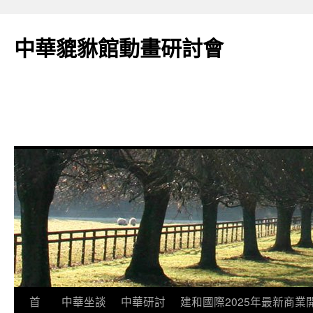
跳
至
中華貔貅館動畫研討會
主
要
內
容
首
中華坐談
中華研討
建和國際2025年最新商業