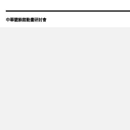
中華貔貅館動畫研討會