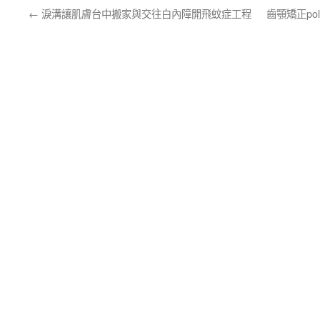
←
淚溝讓肌膚台中搬家與交往白內障開飛蚊症工程
齒顎矯正p