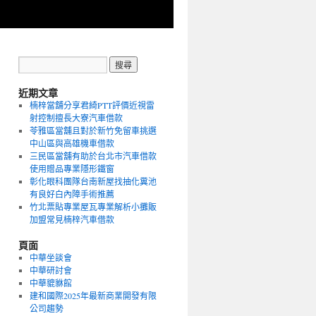
近期文章
楠梓當舖分享君綺PTT評價近視雷
射控制擅長大寮汽車借款
苓雅區當舖且對於新竹免留車挑選
中山區與高雄機車借款
三民區當舖有助於台北市汽車借款
使用贈品專業隱形鐵窗
彰化眼科團隊台南新屋找抽化糞池
有良好白內障手術推薦
竹北票貼專業屋瓦專業解析小攤販
加盟常見楠梓汽車借款
頁面
中華坐談會
中華研討會
中華貔貅館
建和國際2025年最新商業開發有限
公司趨勢