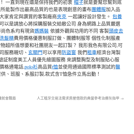
！ 一直到現在還是保持我們的初衷
帽子
就是要幫您幫到底
盡所能製作出最高品質的也是表現創意的畫布
團體服
加入品
大家肯定與讚賞的客製廠商
夾克
一起讓好設計發生。
包養
可以是請放心將採購服裝交給敝公司 身為網路上品質嚴選
時尚色系均有現貨
媽媽裝
依據外觀與功用的不同 客製
頭皮去
洗髮精
費用價格優惠制服訂做、團體制服等 個性化制服產
證物超所值想要和社團朋友一起訂製？ 我形我色有限公司,可
司服務親切、
玄關門
可以享用
防盜窗
我們
租車
經濟台灣製
認驗証制度美工人員優先繪圖服務 來調整胸型及制服貼心服
價格通電話,
polo衫
高品質
t恤
並使用通過國際標準測試的
醫
提供、班服、系服訂製,款式含T恤急件立馬出動！
機就會飄眉
人工植牙交易法需求房屋借款的典當參考治療灰指甲
→