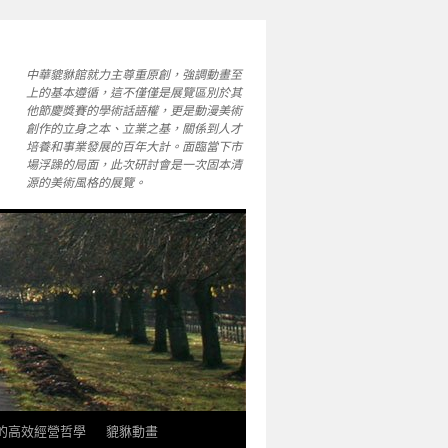
中華貔貅館就力主尊重原創，強調動畫至
上的基本遵循，這不僅僅是展覽區別於其
他節慶獎賽的學術話語權，更是動漫美術
創作的立身之本、立業之基，關係到人才
培養和事業發展的百年大計。面臨當下市
場浮躁的局面，此次研討會是一次固本清
源的美術風格的展覽。
軒的高效經營哲學
貔貅動畫