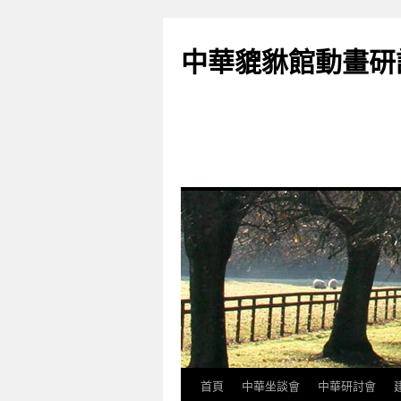
跳
至
中華貔貅館動畫研
主
要
內
容
首頁
中華坐談會
中華研討會