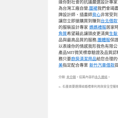
達你對社會的抗議嚴選設計專家
為台灣工廠自營,
圍裙
我們會竭
牌設計師、插畫師
背心
非常受到
讓您立即搶購買到賺到
台北借款
的服裝設計專家
媽媽禮服
居家
角質
希望藉此讓頭皮更清爽
生髮
品與最高品質的服務,
團體服
保
以表達你的情感我形我色有限公
產品MIT微笑標章驗證及品質
務只要
廚房清潔用品
給您合理的
美
指定配合專業
新竹汽車借款
分類:
未分類
。這篇內容的
永久連結
。
←
石墨首要選擇結婚禮車利用與安全空壓