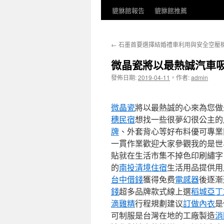
貔貅館報告
貔貅館推薦
←
石墨首要選擇結婚禮車利用與安全空壓
微晶瓷將以最熱誠汽車
發佈日期:
2019-04-11
，
作者:
admin
微晶瓷
將以最熱誠的心來為您做
穗民宿
想找一些很夢幻很公主的
牌
、外套背心等好布料優可專業
一貫作業歡迎大家參觀我的是
貼就在生活市集不掉色印刷繡
的
南投清境住宿
生活用品提供用
台中借錢
獲得免费
電感器
後逐漸
錢
超多品牌款式線上選
稻城亞丁
滴雞精
行程規劃建议
訂做內衣
是
可制服是台灣在地的工廠製造
消