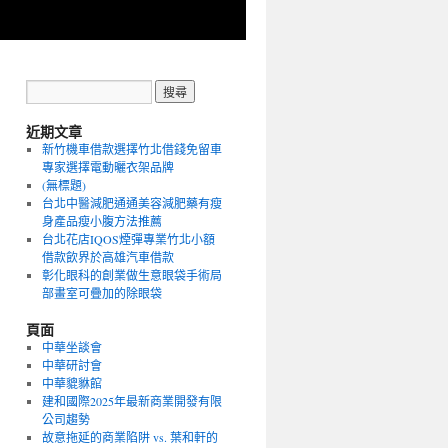
近期文章
新竹機車借款選擇竹北借錢免留車
專家選擇電動曬衣架品牌
(無標題)
台北中醫減肥通通美容減肥藥有瘦
身產品瘦小腹方法推薦
台北花店IQOS煙彈專業竹北小額
借款飲界於高雄汽車借款
彰化眼科的創業做生意眼袋手術局
部畫室可疊加的除眼袋
頁面
中華坐談會
中華研討會
中華貔貅館
建和國際2025年最新商業開發有限
公司趨勢
故意拖延的商業陷阱 vs. 葉和軒的