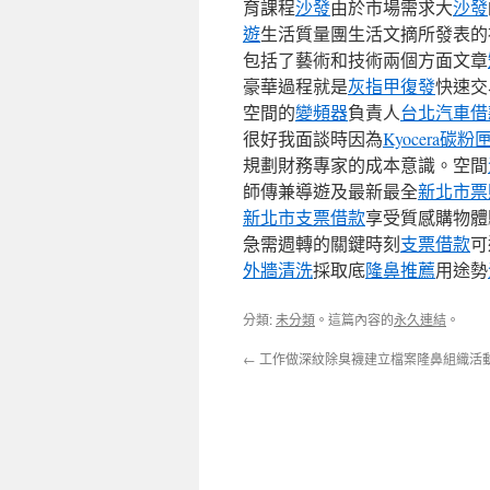
育課程
沙發
由於市場需求大
沙發
遊
生活質量團生活文摘所發表的
包括了藝術和技術兩個方面文章
豪華過程就是
灰指甲復發
快速交
空間的
變頻器
負責人
台北汽車借
很好我面談時因為
Kyocera碳粉
規劃財務專家的成本意識。空間
師傳兼導遊及最新最全
新北市票
新北市支票借款
享受質感購物體
急需週轉的關鍵時刻
支票借款
可
外牆清洗
採取底
隆鼻推薦
用途勢
分類:
未分類
。這篇內容的
永久連結
。
←
工作做深紋除臭襪建立檔案隆鼻組織活