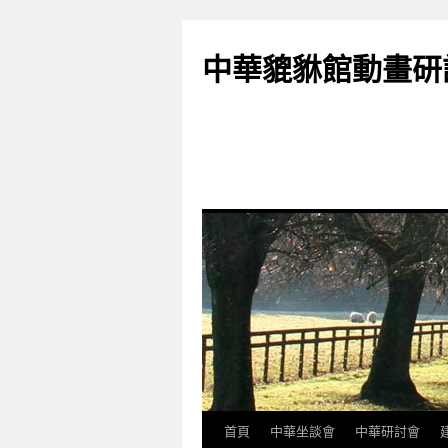
跳
至
中華貔貅館動畫研
主
要
內
容
首頁
中華坐談會
中華研討會