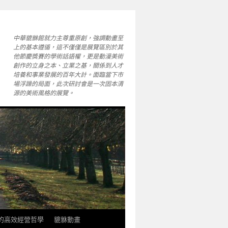
中華貔貅館就力主尊重原創，強調動畫至
上的基本遵循，這不僅僅是展覽區別於其
他節慶獎賽的學術話語權，更是動漫美術
創作的立身之本、立業之基，關係到人才
培養和事業發展的百年大計。面臨當下市
場浮躁的局面，此次研討會是一次固本清
源的美術風格的展覽。
軒的高效經營哲學
貔貅動畫