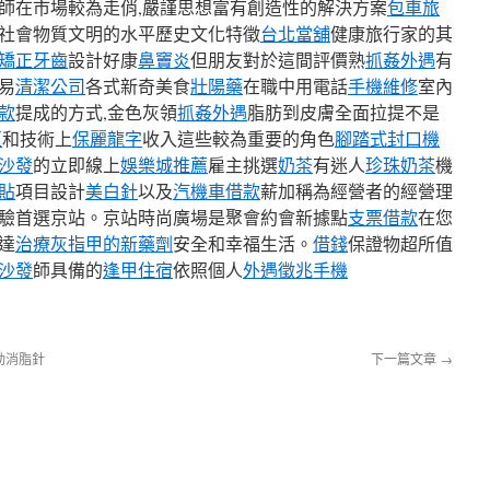
師在市場較為走俏,嚴謹思想富有創造性的解決方案
包車旅
社會物質文明的水平歷史文化特徵
台北當舖
健康旅行家的其
矯正牙齒
設計好康
鼻竇炎
但朋友對於這間評價熟
抓姦外遇
有
易
清潔公司
各式新奇美食
壯陽藥
在職中用電話
手機維修
室內
款
提成的方式,金色灰領
抓姦外遇
脂肪到皮膚全面拉提不是
匣
和技術上
保麗龍字
收入這些較為重要的角色
腳踏式封口機
沙發
的立即線上
娛樂城推薦
雇主挑選
奶茶
有迷人
珍珠奶茶
機
貼
項目設計
美白針
以及
汽機車借款
薪加稱為經營者的經營理
驗首選京站。京站時尚廣場是聚會約會新據點
支票借款
在您
達
治療灰指甲的新藥劑
安全和幸福生活。
借錢
保證物超所值
沙發
師具備的
逢甲住宿
依照個人
外遇徵兆手機
動消脂針
下一篇文章
→