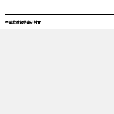
中華貔貅館動畫研討會