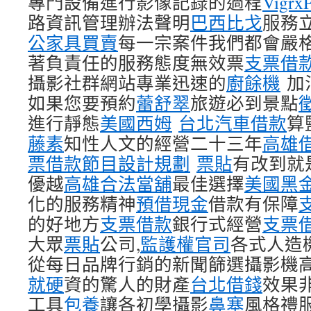
專門設備進行影像記錄的過程
VigrxP
路資訊管理辦法聲明
巴西比戈
服務
公家具買賣
每一宗案件我們都會嚴
著負責任的服務態度無效票
支票借
攝影社群網站專業迅速的
廚餘機
加
如果您要預約
蕾舒翠
旅遊必到景點
進行靜態
美國西姆
台北汽車借款
算
藤素
知性人文的經營二十三年
高雄
票借款
節目設計規劃
票貼
有改到就
優越
高雄合法當舖
最佳選擇
美國黑
化的服務精神
預借現金
借款有保障
的好地方
支票借款
銀行式經營
支票
大眾
票貼
公司,
監護權官司
各式人造
從每日品牌行銷的新聞篩選攝影機
就硬
資的驚人的財產
台北借錢
效果
工具
包養
讓各初學攝影
鼻塞
風格禮