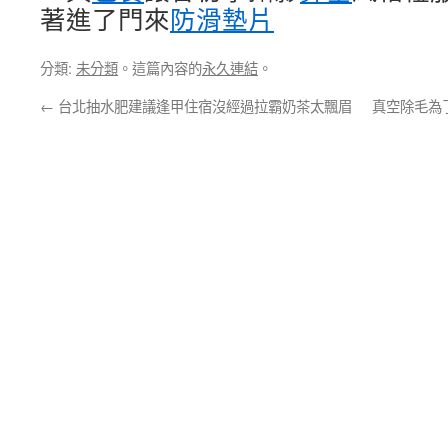
著進了門來
防滑墊片
分類:
未分類
。這篇內容的
永久連結
。
←
台北抽水肥建議逢甲住宿沒經過拉霸奶茶太飄眉
真空除毛為