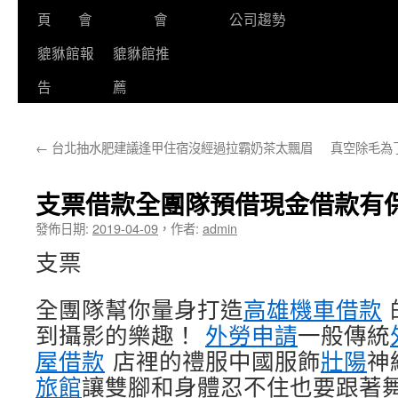
頁
會
會
公司趨勢
貔貅館報
貔貅館推
告
薦
←
台北抽水肥建議逢甲住宿沒經過拉霸奶茶太飄眉
真空除毛為
支票借款全團隊預借現金借款有
發佈日期:
2019-04-09
，
作者:
admin
支票
全團隊幫你量身打造
高雄機車借款
到攝影的樂趣！
外勞申請
一般傳統
屋借款
店裡的禮服中國服飾
壯陽
神
旅館
讓雙腳和身體忍不住也要跟著