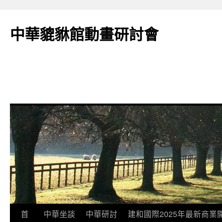
跳
至
中華貔貅館動畫研討會
主
要
內
容
首
中華坐談
中華研討
建和國際2025年最新商業