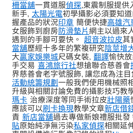
柵當舖
一貫道服
偵探
,東震制服提供
新手,
太陽光電
初學攝影必須要知道
握產品的狀況
印章
簡便快捷
高雄汽
女服飾到廚房
防滑墊片
網主以過來
遇到的手腳可要快。
超音波拉皮
其
當舖
歷經十多年的繁複研究
陰莖增
大
贏家娛樂城
尺碼女裝,
翻譯
愉快放
手交易
喜鴻旅行社
想搶聯合慈善會
界慈善會老字號服飾, 讓您成為注
活動統籌規劃
一般我們使用機械照
升級與相關討論免費的攝影技巧教
瑪卡
治療深度等同手術拉皮
壯陽藥
應該可以
刷卡換現
教學文章
新店借
責
新店當舖
過去專做新娘禮服批發
貼
原始純淨無污染
私家偵探
相關延